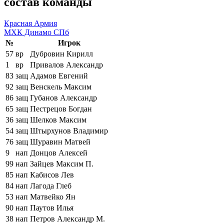
состав команды
Красная Армия
МХК Динамо СПб
№
Игрок
57
вр
Дубровин Кирилл
1
вр
Привалов Александр
83
защ
Адамов Евгений
92
защ
Венскель Максим
86
защ
Губанов Александр
65
защ
Пестрецов Богдан
36
защ
Шелков Максим
54
защ
Штырхунов Владимир
76
защ
Шуравин Матвей
9
нап
Донцов Алексей
99
нап
Зайцев Максим П.
85
нап
Кабисов Лев
84
нап
Лагода Глеб
53
нап
Матвейко Ян
90
нап
Паутов Илья
38
нап
Петров Александр М.