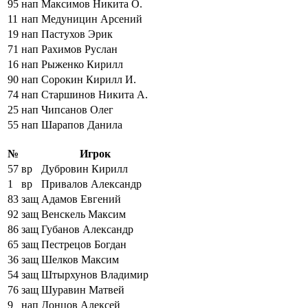
95
нап
Максимов Никита О.
11
нап
Медуницин Арсений
19
нап
Пастухов Эрик
71
нап
Рахимов Руслан
16
нап
Рыженко Кирилл
90
нап
Сорокин Кирилл И.
74
нап
Старшинов Никита А.
25
нап
Чипсанов Олег
55
нап
Шарапов Данила
№
Игрок
57
вр
Дубровин Кирилл
1
вр
Привалов Александр
83
защ
Адамов Евгений
92
защ
Венскель Максим
86
защ
Губанов Александр
65
защ
Пестрецов Богдан
36
защ
Шелков Максим
54
защ
Штырхунов Владимир
76
защ
Шуравин Матвей
9
нап
Донцов Алексей