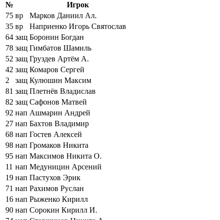
№
Игрок
75
вр
Марков Даниил Ал.
35
вр
Наприенко Игорь Святослав
64
защ
Боронин Богдан
78
защ
Гимбатов Шамиль
52
защ
Груздев Артём А.
42
защ
Комаров Сергей
2
защ
Кулюшин Максим
81
защ
Плетнёв Владислав
82
защ
Сафонов Матвей
92
нап
Ашмарин Андрей
27
нап
Бахтов Владимир
68
нап
Гостев Алексей
98
нап
Громаков Никита
95
нап
Максимов Никита О.
11
нап
Медуницин Арсений
19
нап
Пастухов Эрик
71
нап
Рахимов Руслан
16
нап
Рыженко Кирилл
90
нап
Сорокин Кирилл И.