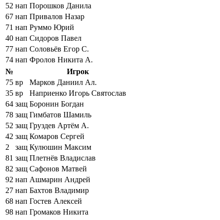
52
нап
Порошков Данила
67
нап
Привалов Назар
71
нап
Руммо Юрий
40
нап
Сидоров Павел
77
нап
Соловьёв Егор С.
74
нап
Фролов Никита А.
№
Игрок
75
вр
Марков Даниил Ал.
35
вр
Наприенко Игорь Святослав
64
защ
Боронин Богдан
78
защ
Гимбатов Шамиль
52
защ
Груздев Артём А.
42
защ
Комаров Сергей
2
защ
Кулюшин Максим
81
защ
Плетнёв Владислав
82
защ
Сафонов Матвей
92
нап
Ашмарин Андрей
27
нап
Бахтов Владимир
68
нап
Гостев Алексей
98
нап
Громаков Никита