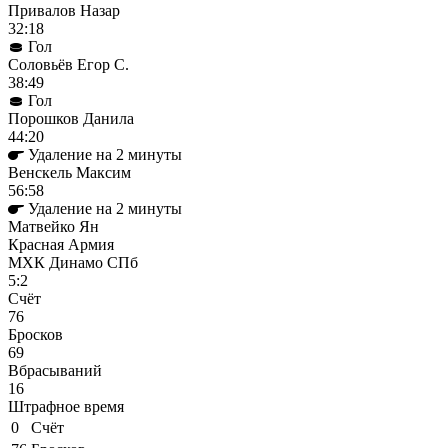
Привалов Назар
32:18
Гол
Соловьёв Егор С.
38:49
Гол
Порошков Данила
44:20
Удаление на 2 минуты
Венскель Максим
56:58
Удаление на 2 минуты
Матвейко Ян
Красная Армия
МХК Динамо СПб
5:2
Cчёт
76
Бросков
69
Вбрасываний
16
Штрафное время
0
Cчёт