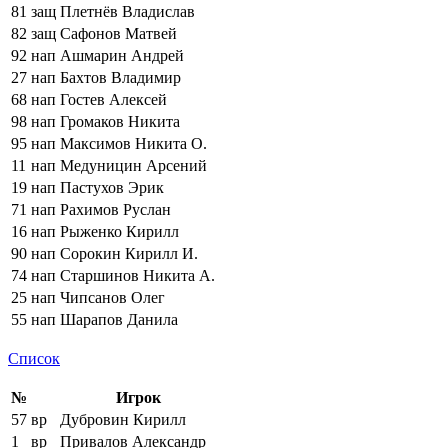
81
защ
Плетнёв Владислав
82
защ
Сафонов Матвей
92
нап
Ашмарин Андрей
27
нап
Бахтов Владимир
68
нап
Гостев Алексей
98
нап
Громаков Никита
95
нап
Максимов Никита О.
11
нап
Медуницин Арсений
19
нап
Пастухов Эрик
71
нап
Рахимов Руслан
16
нап
Рыженко Кирилл
90
нап
Сорокин Кирилл И.
74
нап
Старшинов Никита А.
25
нап
Чипсанов Олег
55
нап
Шарапов Данила
Список
№
Игрок
57
вр
Дубровин Кирилл
1
вр
Привалов Александр