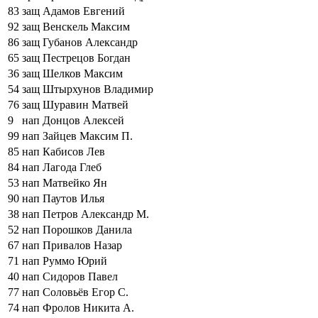
83
защ
Адамов Евгений
92
защ
Венскель Максим
86
защ
Губанов Александр
65
защ
Пестрецов Богдан
36
защ
Шелков Максим
54
защ
Штырхунов Владимир
76
защ
Шуравин Матвей
9
нап
Донцов Алексей
99
нап
Зайцев Максим П.
85
нап
Кабисов Лев
84
нап
Лагода Глеб
53
нап
Матвейко Ян
90
нап
Паутов Илья
38
нап
Петров Александр М.
52
нап
Порошков Данила
67
нап
Привалов Назар
71
нап
Руммо Юрий
40
нап
Сидоров Павел
77
нап
Соловьёв Егор С.
74
нап
Фролов Никита А.