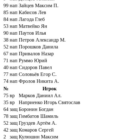
99
нап
Зайцев Максим П.
85
нап
Кабисов Лев
84
нап
Лагода Глеб
53
нап
Матвейко Ян
90
нап
Паутов Илья
38
нап
Петров Александр М.
52
нап
Порошков Данила
67
нап
Привалов Назар
71
нап
Руммо Юрий
40
нап
Сидоров Павел
77
нап
Соловьёв Егор С.
74
нап
Фролов Никита А.
№
Игрок
75
вр
Марков Даниил Ал.
35
вр
Наприенко Игорь Святослав
64
защ
Боронин Богдан
78
защ
Гимбатов Шамиль
52
защ
Груздев Артём А.
42
защ
Комаров Сергей
2
защ
Кулюшин Максим