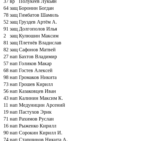
37
вр
Полукеев Лукьян
64
защ
Боронин Богдан
78
защ
Гимбатов Шамиль
52
защ
Груздев Артём А.
91
защ
Долгополов Илья
2
защ
Кулюшин Максим
81
защ
Плетнёв Владислав
82
защ
Сафонов Матвей
27
нап
Бахтов Владимир
57
нап
Голиков Макар
68
нап
Гостев Алексей
98
нап
Громаков Никита
73
нап
Грошев Кирилл
56
нап
Казаковцев Иван
43
нап
Калинин Максим К.
11
нап
Медуницин Арсений
19
нап
Пастухов Эрик
71
нап
Рахимов Руслан
16
нап
Рыженко Кирилл
90
нап
Сорокин Кирилл И.
74
нап
Старшинов Никита А.