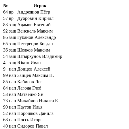
№
Игрок
64
вр
Андреянов Пётр
57
вр
Дубровин Кирилл
83
защ
Адамов Евгений
92
защ
Венскель Максим
86
защ
Губанов Александр
65
защ
Пестрецов Богдан
36
защ
Шелков Максим
54
защ
Штырхунов Владимир
4
защ
Юкин Иван
9
нап
Донцов Алексей
99
нап
Зайцев Максим П.
85
нап
Кабисов Лев
84
нап
Лагода Глеб
53
нап
Матвейко Ян
73
нап
Михайлов Никита Е.
90
нап
Паутов Илья
52
нап
Порошков Данила
68
нап
Поссь Игорь
40
нап
Сидоров Павел