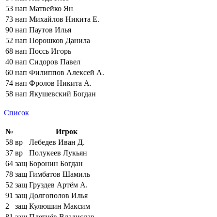
53
нап
Матвейко Ян
73
нап
Михайлов Никита Е.
90
нап
Паутов Илья
52
нап
Порошков Данила
68
нап
Поссь Игорь
40
нап
Сидоров Павел
60
нап
Филиппов Алексей А.
74
нап
Фролов Никита А.
58
нап
Якушевский Богдан
Список
№
Игрок
58
вр
Лебедев Иван Д.
37
вр
Полукеев Лукьян
64
защ
Боронин Богдан
78
защ
Гимбатов Шамиль
52
защ
Груздев Артём А.
91
защ
Долгополов Илья
2
защ
Кулюшин Максим
81
защ
Плетнёв Владислав