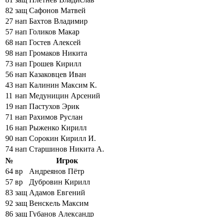
82
защ
Сафонов Матвей
27
нап
Бахтов Владимир
57
нап
Голиков Макар
68
нап
Гостев Алексей
98
нап
Громаков Никита
73
нап
Грошев Кирилл
56
нап
Казаковцев Иван
43
нап
Калинин Максим К.
11
нап
Медуницин Арсений
19
нап
Пастухов Эрик
71
нап
Рахимов Руслан
16
нап
Рыженко Кирилл
90
нап
Сорокин Кирилл И.
74
нап
Старшинов Никита А.
№
Игрок
64
вр
Андреянов Пётр
57
вр
Дубровин Кирилл
83
защ
Адамов Евгений
92
защ
Венскель Максим
86
защ
Губанов Александр