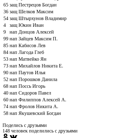
65
защ
Пестрецов Богдан
36
защ
Шелков Максим
54
защ
Штырхунов Владимир
4
защ
Юкин Иван
9
нап
Донцов Алексей
99
нап
Зайцев Максим П.
85
нап
Кабисов Лев
84
нап
Лагода Глеб
53
нап
Матвейко Ян
73
нап
Михайлов Никита Е.
90
нап
Паутов Илья
52
нап
Порошков Данила
68
нап
Поссь Игорь
40
нап
Сидоров Павел
60
нап
Филиппов Алексей А.
74
нап
Фролов Никита А.
58
нап
Якушевский Богдан
Поделись c друзьями
148 человек поделились c друзьями