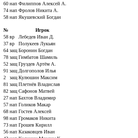
60
нап
Филиппов Алексей А.
74
нап
Фролов Никита А.
58
нап
Якушевский Богдан
№
Игрок
58
вр
Лебедев Иван Д.
37
вр
Полукеев Лукьян
64
защ
Боронин Богдан
78
защ
Гимбатов Шамиль
52
защ
Груздев Артём А.
91
защ
Долгополов Илья
2
защ
Кулюшин Максим
81
защ
Плетнёв Владислав
82
защ
Сафонов Матвей
27
нап
Бахтов Владимир
57
нап
Голиков Макар
68
нап
Гостев Алексей
98
нап
Громаков Никита
73
нап
Грошев Кирилл
56
нап
Казаковцев Иван