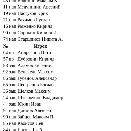
43
нап
Калинин Максим К.
11
нап
Медуницин Арсений
19
нап
Пастухов Эрик
71
нап
Рахимов Руслан
16
нап
Рыженко Кирилл
90
нап
Сорокин Кирилл И.
74
нап
Старшинов Никита А.
№
Игрок
64
вр
Андреянов Пётр
57
вр
Дубровин Кирилл
83
защ
Адамов Евгений
92
защ
Венскель Максим
86
защ
Губанов Александр
65
защ
Пестрецов Богдан
36
защ
Шелков Максим
54
защ
Штырхунов Владимир
4
защ
Юкин Иван
9
нап
Донцов Алексей
99
нап
Зайцев Максим П.
85
нап
Кабисов Лев
84
нап
Лагода Глеб