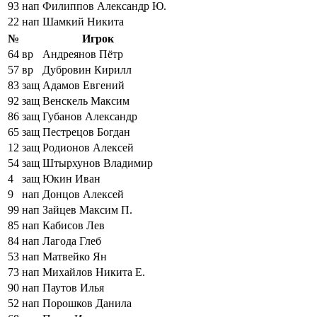
93
нап
Филиппов Александр Ю.
22
нап
Шамкий Никита
№
Игрок
64
вр
Андреянов Пётр
57
вр
Дубровин Кирилл
83
защ
Адамов Евгений
92
защ
Венскель Максим
86
защ
Губанов Александр
65
защ
Пестрецов Богдан
12
защ
Родионов Алексей
54
защ
Штырхунов Владимир
4
защ
Юкин Иван
9
нап
Донцов Алексей
99
нап
Зайцев Максим П.
85
нап
Кабисов Лев
84
нап
Лагода Глеб
53
нап
Матвейко Ян
73
нап
Михайлов Никита Е.
90
нап
Паутов Илья
52
нап
Порошков Данила