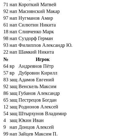
71
нап
Короткий Матвей
92
нап
Масиянский Макар
97
нап
Нугманов Амир
61
нап
Силютин Никита
18
нап
Сливченко Марк
98
нап
Суздорф Герман
93
нап
Филиппов Александр Ю.
22
нап
Шамкий Никита
№
Игрок
64
вр
Андреянов Пётр
57
вр
Дубровин Кирилл
83
защ
Адамов Евгений
92
защ
Венскель Максим
86
защ
Губанов Александр
65
защ
Пестрецов Богдан
12
защ
Родионов Алексей
54
защ
Штырхунов Владимир
4
защ
Юкин Иван
9
нап
Донцов Алексей
99
нап
Зайцев Максим П.