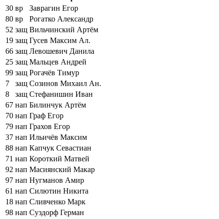
30
вр
Заврагин Егор
80
вр
Рогатко Александр
52
защ
Вильчинский Артём
19
защ
Гусев Максим Ал.
66
защ
Левошевич Данила
25
защ
Мальцев Андрей
99
защ
Рогачёв Тимур
7
защ
Созинов Михаил Ан.
8
защ
Стефанишин Иван
67
нап
Билинчук Артём
70
нап
Граф Егор
79
нап
Грахов Егор
37
нап
Ильичёв Максим
88
нап
Капчук Севастиан
71
нап
Короткий Матвей
92
нап
Масиянский Макар
97
нап
Нугманов Амир
61
нап
Силютин Никита
18
нап
Сливченко Марк
98
нап
Суздорф Герман