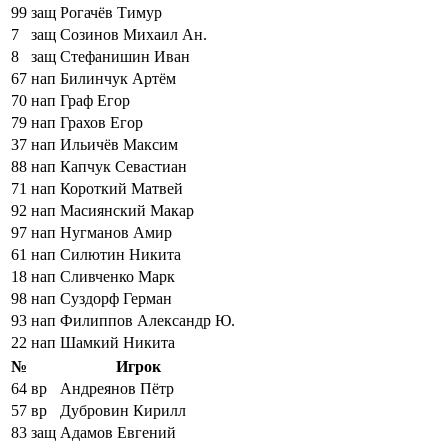
99
защ
Рогачёв Тимур
7
защ
Созинов Михаил Ан.
8
защ
Стефанишин Иван
67
нап
Билинчук Артём
70
нап
Граф Егор
79
нап
Грахов Егор
37
нап
Ильичёв Максим
88
нап
Капчук Севастиан
71
нап
Короткий Матвей
92
нап
Масиянский Макар
97
нап
Нугманов Амир
61
нап
Силютин Никита
18
нап
Сливченко Марк
98
нап
Суздорф Герман
93
нап
Филиппов Александр Ю.
22
нап
Шамкий Никита
№
Игрок
64
вр
Андреянов Пётр
57
вр
Дубровин Кирилл
83
защ
Адамов Евгений