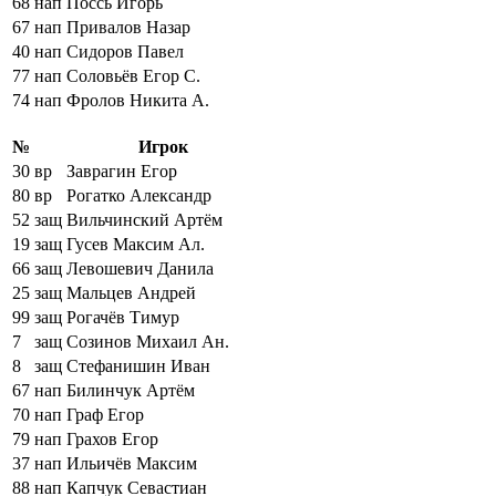
68
нап
Поссь Игорь
67
нап
Привалов Назар
40
нап
Сидоров Павел
77
нап
Соловьёв Егор С.
74
нап
Фролов Никита А.
№
Игрок
30
вр
Заврагин Егор
80
вр
Рогатко Александр
52
защ
Вильчинский Артём
19
защ
Гусев Максим Ал.
66
защ
Левошевич Данила
25
защ
Мальцев Андрей
99
защ
Рогачёв Тимур
7
защ
Созинов Михаил Ан.
8
защ
Стефанишин Иван
67
нап
Билинчук Артём
70
нап
Граф Егор
79
нап
Грахов Егор
37
нап
Ильичёв Максим
88
нап
Капчук Севастиан