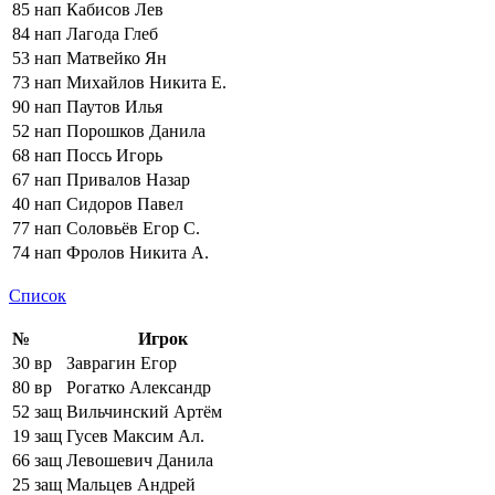
85
нап
Кабисов Лев
84
нап
Лагода Глеб
53
нап
Матвейко Ян
73
нап
Михайлов Никита Е.
90
нап
Паутов Илья
52
нап
Порошков Данила
68
нап
Поссь Игорь
67
нап
Привалов Назар
40
нап
Сидоров Павел
77
нап
Соловьёв Егор С.
74
нап
Фролов Никита А.
Список
№
Игрок
30
вр
Заврагин Егор
80
вр
Рогатко Александр
52
защ
Вильчинский Артём
19
защ
Гусев Максим Ал.
66
защ
Левошевич Данила
25
защ
Мальцев Андрей