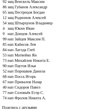
92
защ
Венскель Максим
86
защ
Губанов Александр
65
защ
Пестрецов Богдан
12
защ
Родионов Алексей
54
защ
Штырхунов Владимир
4
защ
Юкин Иван
9
нап
Донцов Алексей
99
нап
Зайцев Максим П.
85
нап
Кабисов Лев
84
нап
Лагода Глеб
53
нап
Матвейко Ян
73
нап
Михайлов Никита Е.
90
нап
Паутов Илья
52
нап
Порошков Данила
68
нап
Поссь Игорь
67
нап
Привалов Назар
40
нап
Сидоров Павел
77
нап
Соловьёв Егор С.
74
нап
Фролов Никита А.
Поделись c друзьями