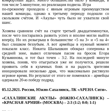
комфортный задел. Много большинства было у команды, в
том числе 5-минутное, но реализация подвела. Игра
по-прежнему проходила с явным игровым преимуществом
нашей команды, однако к третьему периоду подошли со
скользким счётом. И «Акулы» чуть было не ухватили свой
шанс.
Хозяева сравняли счёт на старте третьей двадцатиминутки,
после чего постарались развить успех и вполне могли выйти
вперёд. Но их розыгрыш в большинстве «5 на 3» и «5 на 4»
был слишком беззубым. А вот армейцы в нужный момент
показали класс. Никита Шалышкин обокрал соперника в
средней зоне, вывел отличным пасом на бросок Егора
Кузьминова, и тот был точен - 3:2. На последней минуте
хозяева, поняв, что отыграться уже не получится, решили
проявить себя в кулачных боях и на радость зрителям
инициировали несколько драк, что максимально растянуло
игровое время. Но результат от этого не поменялся – армейцы
одержали 20-ю победу подряд.
05.12.2021. Россия, Южно-Сахалинск, ЛК «АРЕНА Сити».
«САХАЛИНСКИЕ АКУЛЫ» (ЮЖНО-САХАЛИНСК) –
«КРАСНАЯ АРМИЯ» (МОСКВА) – 2:3 (1:2; 0:0; 1:1)