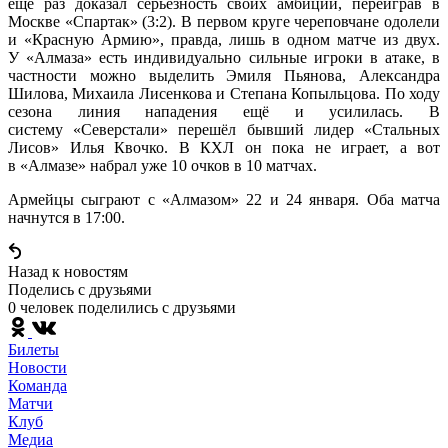
ещё раз доказал серьёзность своих амбиций, переиграв в
Москве «Спартак» (3:2). В первом круге череповчане одолели
и «Красную Армию», правда, лишь в одном матче из двух.
У «Алмаза» есть индивидуально сильные игроки в атаке, в
частности можно выделить Эмиля Пьянова, Александра
Шилова, Михаила Лисенкова и Степана Копыльцова. По ходу
сезона линия нападения ещё и усилилась. В
систему «Северстали» перешёл бывший лидер «Стальных
Лисов» Илья Квочко. В КХЛ он пока не играет, а вот
в «Алмазе» набрал уже 10 очков в 10 матчах.
Армейцы сыграют с «Алмазом» 22 и 24 января. Оба матча
начнутся в 17:00.
Назад к новостям
Поделись c друзьями
0 человек поделились c друзьями
Билеты
Новости
Команда
Матчи
Клуб
Медиа