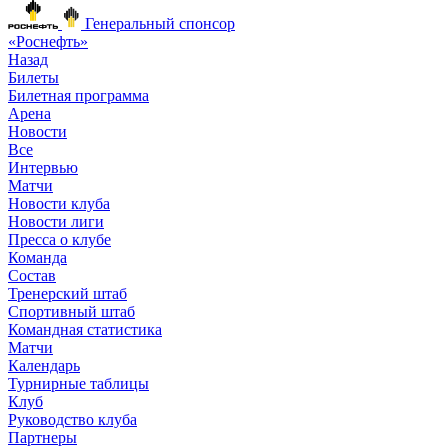
Генеральный спонсор
«Роснефть»
Назад
Билеты
Билетная программа
Арена
Новости
Все
Интервью
Матчи
Новости клуба
Новости лиги
Пресса о клубе
Команда
Состав
Тренерский штаб
Спортивный штаб
Командная статистика
Матчи
Календарь
Турнирные таблицы
Клуб
Руководство клуба
Партнеры