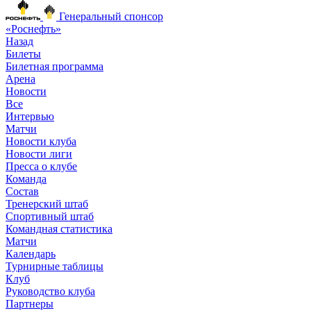
Генеральный спонсор
«Роснефть»
Назад
Билеты
Билетная программа
Арена
Новости
Все
Интервью
Матчи
Новости клуба
Новости лиги
Пресса о клубе
Команда
Состав
Тренерский штаб
Спортивный штаб
Командная статистика
Матчи
Календарь
Турнирные таблицы
Клуб
Руководство клуба
Партнеры