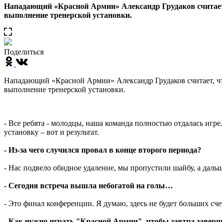
Нападающий «Красной Армии» Александр Грудаков считает, 
выполнение тренерской установки.
Поделиться
Нападающий «Красной Армии» Александр Грудаков считает, что
выполнение тренерской установки.
- Все ребята - молодцы, наша команда полностью отдалась игр
установку – вот и результат.
- Из-за чего случился провал в конце второго периода?
- Нас подвело обидное удаление, мы пропустили шайбу, а дальш
- Сегодня встреча вышла небогатой на голы…
- Это финал конференции. Я думаю, здесь не будет больших сче
- Как нужно играть "Красной Армии", чтобы завтра завер