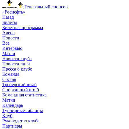
Генеральный спонсор
«Роснефть»
Назад
Билеты
Билетная программа
Арена
Новости
Все
Интервью
Матчи
Новости клуба
Новости лиги
Пресса о клубе
Команда
Состав
Тренерский штаб
Спортивный штаб
Командная статистика
Матчи
Календарь
Турнирные таблицы
Клуб
Руководство клуба
Партнеры