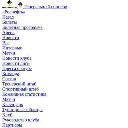
Генеральный спонсор
«Роснефть»
Назад
Билеты
Билетная программа
Арена
Новости
Все
Интервью
Матчи
Новости клуба
Новости лиги
Пресса о клубе
Команда
Состав
Тренерский штаб
Спортивный штаб
Командная статистика
Матчи
Календарь
Турнирные таблицы
Клуб
Руководство клуба
Партнеры