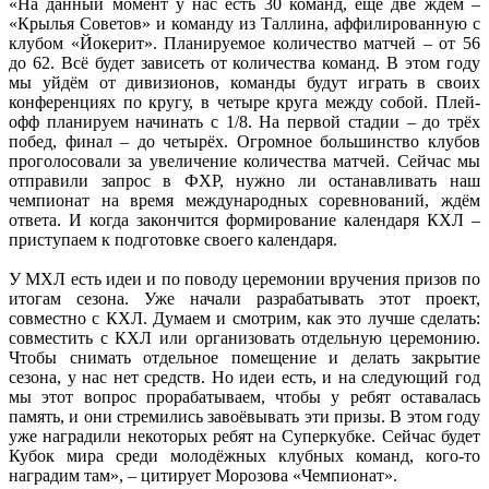
«На данный момент у нас есть 30 команд, ещё две ждём –
«Крылья Советов» и команду из Таллина, аффилированную с
клубом «Йокерит». Планируемое количество матчей – от 56
до 62. Всё будет зависеть от количества команд. В этом году
мы уйдём от дивизионов, команды будут играть в своих
конференциях по кругу, в четыре круга между собой. Плей-
офф планируем начинать с 1/8. На первой стадии – до трёх
побед, финал – до четырёх. Огромное большинство клубов
проголосовали за увеличение количества матчей. Сейчас мы
отправили запрос в ФХР, нужно ли останавливать наш
чемпионат на время международных соревнований, ждём
ответа. И когда закончится формирование календаря КХЛ –
приступаем к подготовке своего календаря.
У МХЛ есть идеи и по поводу церемонии вручения призов по
итогам сезона. Уже начали разрабатывать этот проект,
совместно с КХЛ. Думаем и смотрим, как это лучше сделать:
совместить с КХЛ или организовать отдельную церемонию.
Чтобы снимать отдельное помещение и делать закрытие
сезона, у нас нет средств. Но идеи есть, и на следующий год
мы этот вопрос прорабатываем, чтобы у ребят оставалась
память, и они стремились завоёвывать эти призы. В этом году
уже наградили некоторых ребят на Суперкубке. Сейчас будет
Кубок мира среди молодёжных клубных команд, кого-то
наградим там», – цитирует Морозова «Чемпионат».