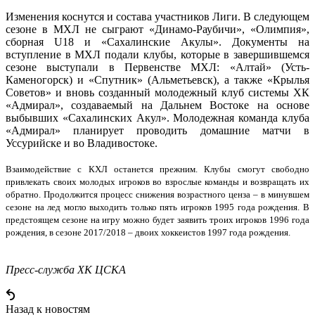
Изменения коснутся и состава участников Лиги. В следующем
сезоне в МХЛ не сыграют «Динамо-Раубичи», «Олимпия»,
сборная U18 и «Сахалинские Акулы». Документы на
вступление в МХЛ подали клубы, которые в завершившемся
сезоне выступали в Первенстве МХЛ: «Алтай» (Усть-
Каменогорск) и «Спутник» (Альметьевск), а также «Крылья
Советов» и вновь созданный молодежный клуб системы ХК
«Адмирал», создаваемый на Дальнем Востоке на основе
выбывших «Сахалинских Акул». Молодежная команда клуба
«Адмирал» планирует проводить домашние матчи в
Уссурийске и во Владивостоке.
Взаимодействие с КХЛ останется прежним. Клубы смогут свободно
привлекать своих молодых игроков во взрослые команды и возвращать их
обратно. Продолжится процесс снижения возрастного ценза – в минувшем
сезоне на лед могло выходить только пять игроков 1995 года рождения. В
предстоящем сезоне на игру можно будет заявить троих игроков 1996 года
рождения, в сезоне 2017/2018 – двоих хоккеистов 1997 года рождения.
Пресс-служба ХК ЦСКА
Назад к новостям