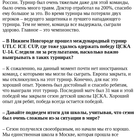
России. Турнир был очень тяжелым даже для этой команды,
было очень много травм. Доктор отработал на 200%, спасибо
ему большое за это. Во время турнира мы потеряли двух
игроков – ведущего защитника и лучшего нападающего
турнира. Тем не менее, команда все выдержала, сыграли
здорово. Главное – это чемпионство.
– В Нижнем Новгороде прошел международный турнир
UTLC ICE CUP, где тоже удалось одержать победу ЦСКА
U-14. Следили ли за результатами, насколько важно
выигрывать в таких турнирах?
– К сожалению, на данный момент почти нет иностранных
команд, с которыми мы могли бы сыграть. Европа закрыта, и
мы откликнулись на этот турнир. Конечно, для нас это
хороший опыт. Уровень был достойный и спасибо ребятам,
что выиграли этот турнир. Последний матч был 31 мая и этой
победой мы закрыли сезон детской школы ЦСКА. Хороший
опыт для ребят, победа всегда остается победой.
– Давайте подведем итоги для школы, учитывая, что сезон
был очень сложным из-за ситуации в мире?
– Сезон получился своеобразным, но начали мы его хорошо.
Мы единственная школа в Москве, которая прошла все