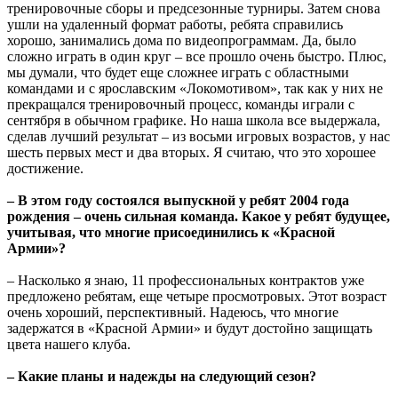
тренировочные сборы и предсезонные турниры. Затем снова
ушли на удаленный формат работы, ребята справились
хорошо, занимались дома по видеопрограммам. Да, было
сложно играть в один круг – все прошло очень быстро. Плюс,
мы думали, что будет еще сложнее играть с областными
командами и с ярославским «Локомотивом», так как у них не
прекращался тренировочный процесс, команды играли с
сентября в обычном графике. Но наша школа все выдержала,
сделав лучший результат – из восьми игровых возрастов, у нас
шесть первых мест и два вторых. Я считаю, что это хорошее
достижение.
– В этом году состоялся выпускной у ребят 2004 года
рождения – очень сильная команда. Какое у ребят будущее,
учитывая, что многие присоединились к «Красной
Армии»?
– Насколько я знаю, 11 профессиональных контрактов уже
предложено ребятам, еще четыре просмотровых. Этот возраст
очень хороший, перспективный. Надеюсь, что многие
задержатся в «Красной Армии» и будут достойно защищать
цвета нашего клуба.
– Какие планы и надежды на следующий сезон?