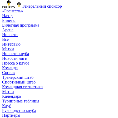
Генеральный спонсор
«Роснефть»
Назад
Билеты
Билетная программа
Арена
Новости
Все
Интервью
Матчи
Новости клуба
Новости лиги
Пресса о клубе
Команда
Состав
Тренерский штаб
Спортивный штаб
Командная статистика
Матчи
Календарь
Турнирные таблицы
Клуб
Руководство клуба
Партнеры