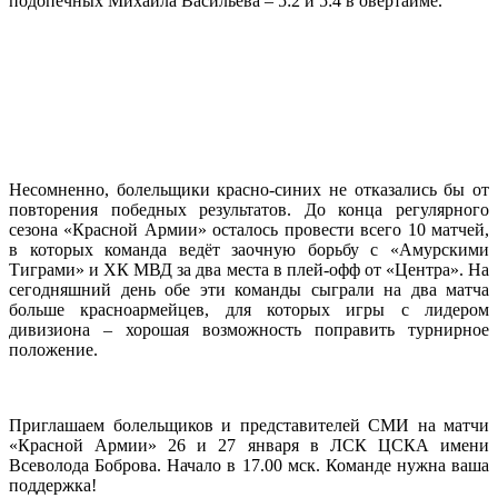
подопечных Михаила Васильева – 5:2 и 5:4 в овертайме.
Несомненно, болельщики красно-синих не отказались бы от
повторения победных результатов. До конца регулярного
сезона «Красной Армии» осталось провести всего 10 матчей,
в которых команда ведёт заочную борьбу с «Амурскими
Тиграми» и ХК МВД за два места в плей-офф от «Центра». На
сегодняшний день обе эти команды сыграли на два матча
больше красноармейцев, для которых игры с лидером
дивизиона – хорошая возможность поправить турнирное
положение.
Приглашаем болельщиков и представителей СМИ на матчи
«Красной Армии» 26 и 27 января в ЛСК ЦСКА имени
Всеволода Боброва. Начало в 17.00 мск. Команде нужна ваша
поддержка!