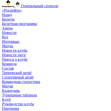
Генеральный спонсор
«Роснефть»
Назад
Билеты
Билетная программа
Арена
Новости
Все
Интервью
Матчи
Новости клуба
Новости лиги
Пресса о клубе
Команда
Состав
Тренерский штаб
Спортивный штаб
Командная статистика
Матчи
Календарь
Турнирные таблицы
Клуб
Руководство клуба
Партнеры