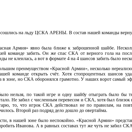
 сошлись на льду ЦСКА АРЕНЫ. В состав нашей команды вернулся
асная Армия» явно была ближе к заброшенной шайбе. Нескол
шей команде забить. Он же спас СКА от верного гола на посл
ды не клеилась, а вот в формате 4 на 4 шансов забить было неск
ебольшим преимуществом «Красной Армии», несколько нереализ
нашей команде открыть счёт. Хотя стопроцентных шансов уда
 в зоне, но СКА оборонялся грамотно. У наших ворот самый эф
ыло нельзя, по такой игре и одну шайбу отыграть было бы 
ло. Не забил с численным перевесом и СКА, хотя был близок к 
арю, то, что игрок СКА действовал не по правилам, на повт
чилось. Второй раз подряд дело дошло до овертайма.
сти, в нашей зоне было неспокойно. «Красной Армии» представ
 пробить Иванова. А в равных составах тут же чуть не забил СКА