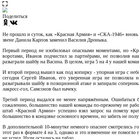
Поделиться
Не прошло и суток, как «Красная Армия» и «СКА-1946» вновь
звене Данила Карпов заменил Василия Дроныка.
Первый период не изобиловал опасными моментами, но «Кр
воротами, Иванов подчистил за партнёрами, не позволив на
разыграли шайбу на Васина. В целом, игра 5 на 4 у нашей коман
И второй период вышел как под копирку - упорная игра с н
сегодня Сергей Иванов, его уверенная игра не позволяла 
разыгрывали шайбу в позиционной атаке и запирали соперника
лакросс-гол, Самсонов был начеку.
Третий период выдался не менее напряжённым. Ошибаться б
сожалению, большинство нашей команды по-прежнему не работа
штаб «Красной Армии» успешно взял запрос на помеху врат
большинство в концовке основного времени, но забить не полу
В дополнительной 10-минутке немного опаснее смотрелись го
этот раз в формате 4 на 3, однако и это изменение не помогло
не успел. Нули остались на табло.