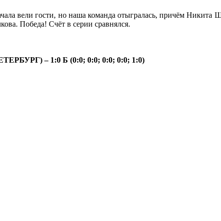
ачала вели гости, но наша команда отыгралась, причём Никита Ш
ова. Победа! Счёт в серии сравнялся.
Г) – 1:0 Б (0:0; 0:0; 0:0; 0:0; 1:0)