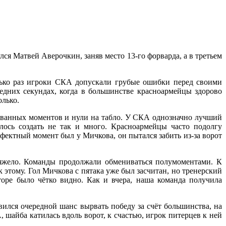
 Матвей Аверочкин, заняв место 13-го форварда, а в третьем
ько раз игроки СКА допускали грубые ошибки перед своими
едних секундах, когда в большинстве красноармейцы здорово
олько.
ованных моментов и нули на табло. У СКА однозначно лучший
лось создать не так и много. Красноармейцы часто подолгу
фектный момент был у Мичкова, он пытался забить из-за ворот
тяжело. Команды продолжали обмениваться полумоментами. К
этому. Гол Мичкова с пятака уже был засчитан, но тренерский
оре было чётко видно. Как и вчера, наша команда получила
ился очередной шанс вырвать победу за счёт большинства, на
, шайба катилась вдоль ворот, к счастью, игрок питерцев к ней