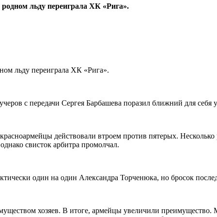
 родном льду переиграла ХК «Рига».
ном льду переиграла ХК «Рига».
учеров с передачи Сергея Барбашева поразил ближний для себя у
расноармейцы действовали втроем против пятерых. Несколько р
однако свисток арбитра промолчал.
тически один на один Александра Торченюка, но бросок послед
муществом хозяев. В итоге, армейцы увеличили преимущество. 