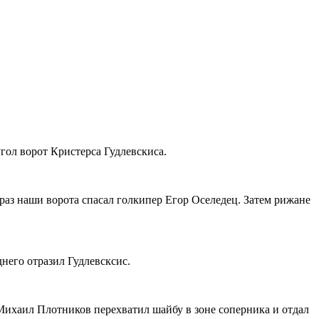
гол ворот Кристерса Гудлевскиса.
аз наши ворота спасал голкипер Егор Оселедец. Затем рижане
него отразил Гудлевсксис.
Михаил Плотников перехватил шайбу в зоне соперника и отдал