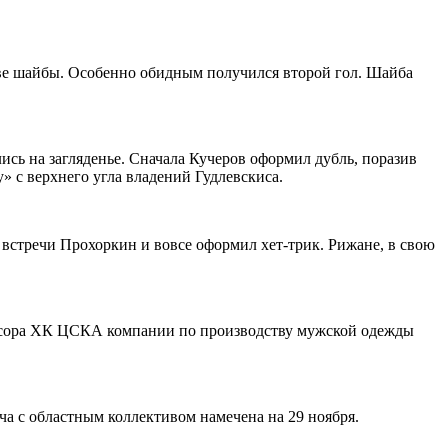
ве шайбы. Особенно обидным получился второй гол. Шайба
сь на загляденье. Сначала Кучеров оформил дубль, поразив
» с верхнего угла владений Гудлевскиса.
 встречи Прохоркин и вовсе оформил хет-трик. Рижане, в свою
нсора ХК ЦСКА компании по производству мужской одежды
а с областным коллективом намечена на 29 ноября.