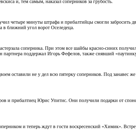
скиса и, тем самым, наказал соперников за грубость.
лучил четыре минуты штрафа и прибалтийцы смогли забросить д
а в ближний угол ворот Оселедеца.
стерзала соперника. При этом все шайбы красно-синих получили
ин партнера поддержал Игорь Фефелов, также снявший «паутинку
оем оставили не у дел всю пятерку соперников. Под занавес же
ров и прибалтиец Юрис Упитис. Они получили подарки от спо
ерником и теперь ждут в гости воскресенский «Химик». Встреч