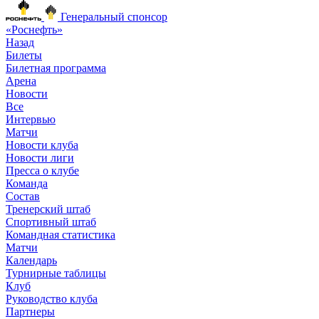
Генеральный спонсор
«Роснефть»
Назад
Билеты
Билетная программа
Арена
Новости
Все
Интервью
Матчи
Новости клуба
Новости лиги
Пресса о клубе
Команда
Состав
Тренерский штаб
Спортивный штаб
Командная статистика
Матчи
Календарь
Турнирные таблицы
Клуб
Руководство клуба
Партнеры