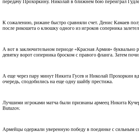
передачу Прохоркину. Николай в ближнем бою переиграл Гудлев
К сожалению, рижане быстро сравняли счет. Денис Камаев по
после рикошета о клюшку одного из игроков соперника залетел
А вот в заключительном периоде «Красная Армия» буквально ра
девятку ворот соперника броском с правого фланга. Затем поч
А еще через пару минут Никита Гусев и Николай Прохоркин вдв
очередь, сподобились на еще одну шайбу престижа.
Лучшими игроками матча были признаны армеец Никита Куче
Butuzov.
Армейцы одержали уверенную победу в поединке с сильным соп