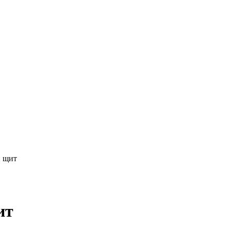
й щит
ит