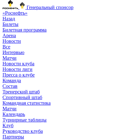
Генеральный спонсор
«Роснефть»
Назад
Билеты
Билетная программа
Арена
Новости
Все
Интервью
Матчи
Новости клуба
Новости лиги
Пресса о клубе
Команда
Состав
Тренерский штаб
Спортивный штаб
Командная статистика
Матчи
Календарь
Турнирные таблицы
Клуб
Руководство клуба
Партнеры