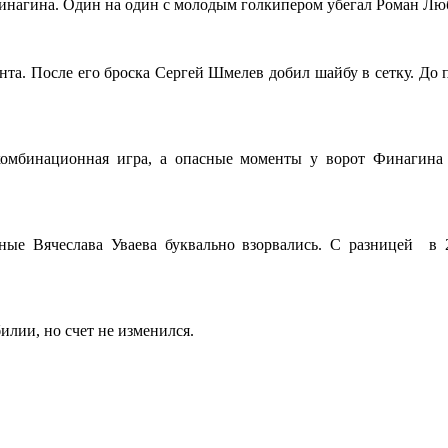
инагина. Один на один с молодым голкипером убегал Роман Люби
ента. После его броска Сергей Шмелев добил шайбу в сетку. До 
омбинационная игра, а опасные моменты у ворот Финагина 
ные Вячеслава Уваева буквально взорвались. С разницей в 
лии, но счет не изменился.