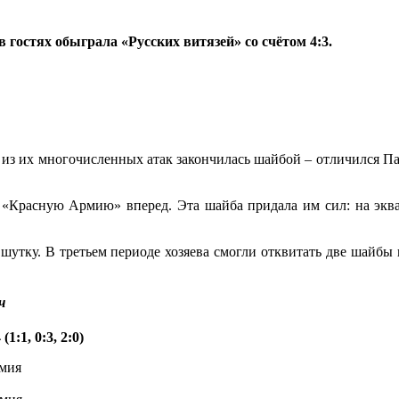
в гостях обыграла «Русских витязей» со счётом 4:3.
 из их многочисленных атак закончилась шайбой – отличился П
«Красную Армию» вперед. Эта шайба придала им сил: на эква
тку. В третьем периоде хозяева смогли отквитать две шайбы и 
ч
:1, 0:3, 2:0)
рмия