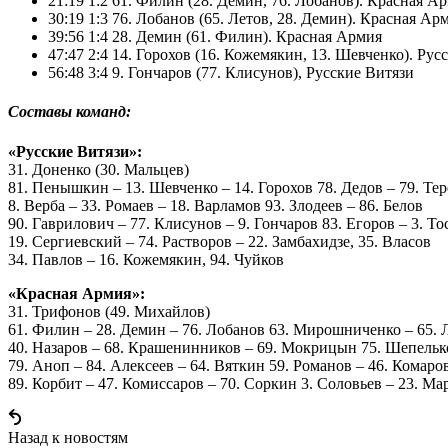
21:19 1:2 61. Филин (28. Демин, 76. Лобанов). Красная А
30:19 1:3 76. Лобанов (65. Летов, 28. Демин). Красная Ар
39:56 1:4 28. Демин (61. Филин). Красная Армия
47:47 2:4 14. Горохов (16. Кожемякин, 13. Шевченко). Рус
56:48 3:4 9. Гончаров (77. Клисунов), Русские Витязи
Составы команд:
«Русские Витязи»:
31. Доненко (30. Мальцев)
81. Пенышкин – 13. Шевченко – 14. Горохов 78. Дедов – 79. Те
8. Верба – 33. Ромаев – 18. Варламов 93. Злодеев – 86. Белов
90. Гаврилович – 77. Клисунов – 9. Гончаров 83. Егоров – 3. То
19. Сергиевский – 74. Растворов – 22. Замбахидзе, 35. Власов
34. Павлов – 16. Кожемякин, 94. Чуйков
«Красная Армия»:
31. Трифонов (49. Михайлов)
61. Филин – 28. Демин – 76. Лобанов 63. Мирошниченко – 65. 
40. Назаров – 68. Крашенинников – 69. Мокрицын 75. Шепельк
79. Аноп – 84. Алексеев – 64. Вяткин 59. Романов – 46. Комаро
89. Корбит – 47. Комиссаров – 70. Соркин 3. Соловьев – 23. Ма
Назад к новостям