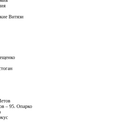
рмия
мия
ские Витязи
рещенко
стоган
Летов
ов – 95. Опарко
в
ркус