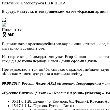
Источник: Пресс-служба ПХК ЦСКА
В среду, 9 августа, в товарищеском матче «Красная армия» 
Поделиться
В начале матча красноармейцы завладели инициативой, и одна
ситуацию и сравнять счет.
На старте второй двадцатиминутки Егор Филин вновь вывел 
секунды до конца периода Павел Демин оформил дубль.
Преимущество в три шайбы сыграло с красноармейцами злую шу
«Красная Армия» дотерпела и одержала победу.
09.08.2017. Россия, Чехов, ЛХЦ «Витязь». Товарищеский мат
«Русские Витязи» (Чехов) – «Красная Армия» (Москва) – 3:4 (1
06:11 0:1 28. Демин (46. Комаров, 61. Филин). Красная А
15:17 1:1 14. Горохов. Русские Витязи