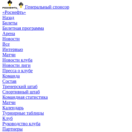
Генеральный спонсор
«Роснефть»
Назад
Билеты
Билетная программа
Арена
Новости
Все
Интервью
Матчи
Новости клуба
Новости лиги
Пресса о клубе
Команда
Состав
Тренерский штаб
Спортивный штаб
Командная статистика
Матчи
Календарь
Турнирные таблицы
Клуб
Руководство клуба
Партнеры