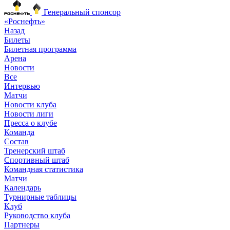
Генеральный спонсор
«Роснефть»
Назад
Билеты
Билетная программа
Арена
Новости
Все
Интервью
Матчи
Новости клуба
Новости лиги
Пресса о клубе
Команда
Состав
Тренерский штаб
Спортивный штаб
Командная статистика
Матчи
Календарь
Турнирные таблицы
Клуб
Руководство клуба
Партнеры