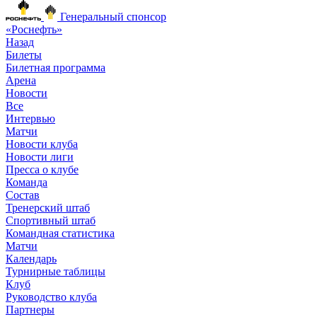
Генеральный спонсор
«Роснефть»
Назад
Билеты
Билетная программа
Арена
Новости
Все
Интервью
Матчи
Новости клуба
Новости лиги
Пресса о клубе
Команда
Состав
Тренерский штаб
Спортивный штаб
Командная статистика
Матчи
Календарь
Турнирные таблицы
Клуб
Руководство клуба
Партнеры