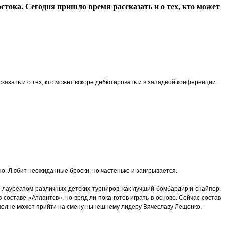
ока. Сегодня пришло время рассказать и о тех, кто может
азать и о тех, кто может вскоре дебютировать и в западной конференции.
яно. Любит неожиданные броски, но частенько и заигрывается.
я лауреатом различных детских турниров, как лучший бомбардир и снайпер.
оставе «Атлантов», но вряд ли пока готов играть в основе. Сейчас состав
 вполне может прийти на смену нынешнему лидеру Вячеславу Лещенко.