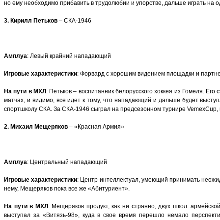
но ему необходимо прибавить в трудолюбии и упорстве, дальше играть на о
3. Кирилл Петьков
– СКА-1946
Амплуа
: Левый крайний нападающий
Игровые характеристики
: Форвард с хорошим видением площадки и партнер
На пути в МХЛ
: Петьков – воспитанник белорусского хоккея из Гомеля. Его
матчах, и видимо, все идет к тому, что нападающий и дальше будет выст
спортшколу СКА. За СКА-1946 сыграл на предсезонном турнире VemexCup, 
2. Михаил Мещеряков
– «Красная Армия»
Амплуа
: Центральный нападающий
Игровые характеристики
: Центр-интеллектуал, умеющий принимать неожи
нему, Мещеряков пока все же «Абитуриент».
На пути в МХЛ
: Мещеряков продукт, как ни странно, двух школ: армейск
выступал за «Витязь-98», куда в свое время перешло немало перспект