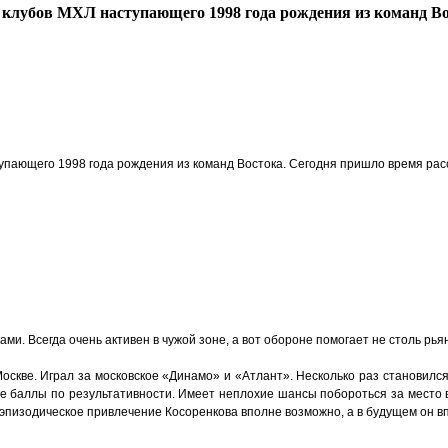
лубов МХЛ наступающего 1998 года рождения из команд Вост
ающего 1998 года рождения из команд Востока. Сегодня пришло время расск
ами. Всегда очень активен в чужой зоне, а вот обороне помогает не столь рь
 Москве. Играл за московское «Динамо» и «Атлант». Несколько раз становилс
баллы по результативности. Имеет неплохие шансы побороться за место в с
, эпизодическое привлечение Косоренкова вполне возможно, а в будущем он