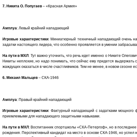
7. Никита О. Попугаев
– «Красная Армия»
Амплуа
: Левый крайний нападающий
Игровые характеристики
: Миниатюрный техничный нападающий очень нап
задатки настоящего лидера, что особенно проявляется в умении забрасыв
На пути в МХЛ
: Тут важно уточнить, что речь идет именно о Никите Олегов
Никиты неплохие, но надо понимать, что сейчас ему придется выдержать 
жаждущих оказаться в числе счастливчиков. Тем не менее, в новом сезоне 
6. Михаил Мальцев
– СКА-1946
Амплуа
: Правый крайний нападающий
Игровые характеристики
: Фактурный нападающий с задатками мощного фо
приемлемыми для нападающего защитными навыками.
На пути в МХЛ
: Воспитанник спортшколы «СКА-Петергоф», но в последнее в
рождения. Перспективный кандидат на место в основе СКА-1946, но успел н