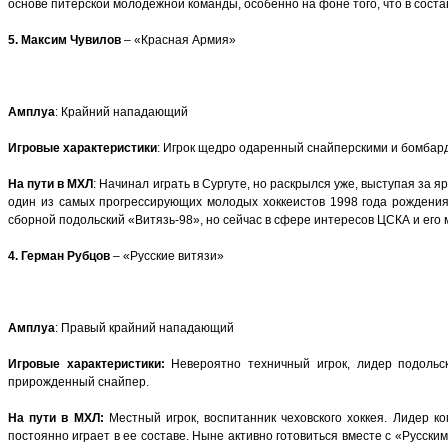
основе питерской молодежной команды, особенно на фоне того, что в сост
5. Максим Чувилов
– «Красная Армия»
Амплуа
: Крайний нападающий
Игровые характеристики
: Игрок щедро одаренный снайперскими и бомбард
На пути в МХЛ
: Начинал играть в Сургуте, но раскрылся уже, выступая за
один из самых прогрессирующих молодых хоккеистов 1998 года рождения
сборной подольский «Витязь-98», но сейчас в сфере интересов ЦСКА и его 
4. Герман Рубцов
– «Русские витязи»
Амплуа
: Правый крайний нападающий
Игровые характеристики:
Невероятно техничный игрок, лидер подольск
прирожденный снайпер.
На пути в МХЛ:
Местный игрок, воспитанник чеховского хоккея. Лидер к
постоянно играет в ее составе. Ныне активно готовиться вместе с «Русски