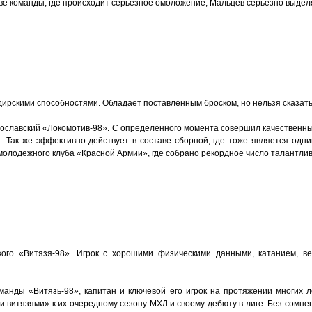
аве команды, где происходит серьезное омоложение, Мальцев серьезно выдел
ирскими способностями. Обладает поставленным броском, но нельзя сказать
 ярославский «Локомотив-98». С определенного момента совершил качественны
. Так же эффективно действует в составе сборной, где тоже является одн
молодежного клуба «Красной Армии», где собрано рекордное число талантлив
ого «Витязя-98». Игрок с хорошими физическими данными, катанием, в
оманды «Витязь-98», капитан и ключевой его игрок на протяжении многих
ми витязями» к их очередному сезону МХЛ и своему дебюту в лиге. Без сомн