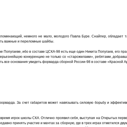
оминающий, немного не мало, молодого Павла Буре. Снайпер, обладает та
ать важные и переломные шайбы.
иче Попугаеве, ибо в составе ЦСКА-98 есть еще один Никита Попугаев, его п
серьезнейшую конкуренцию не только со «старожилами», ребятами, добравш
есть все основания увидеть форварда сборной России-98 в составе «Красной А
рварда. За счет габаритов может навязывать силовую борьбу и эффективн
ремя игрок школы СКА. Отлично проявил себя, выступая на Открытых первенс
едавно принять участие и мачтах за сборную, где в трех играх отметился д