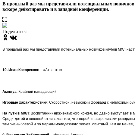
В прошлый раз мы представляли потенциальных новичков к
вскоре дебютировать и в западной конференции.
Поделиться
В прошлый раз мы представляли потенциальных новичков клубов МХЛ наступ
10. Иван Косоренков
– «Атланты»
Амплуа
: Крайний нападающий
Игровые характеристики
: Скоростной, невысокий форвард с неплохими рук
На пути в МХЛ
: Воспитанник нижнекамского хоккея, но давно выступает в
Среди детей и юношей отличался тем, что порой «настреливал» рекордные 
там очень боевой и по меркам молодежного хоккея, опытный. Тем не менее
9. Владимир Заболотский
– «Красная Армия»