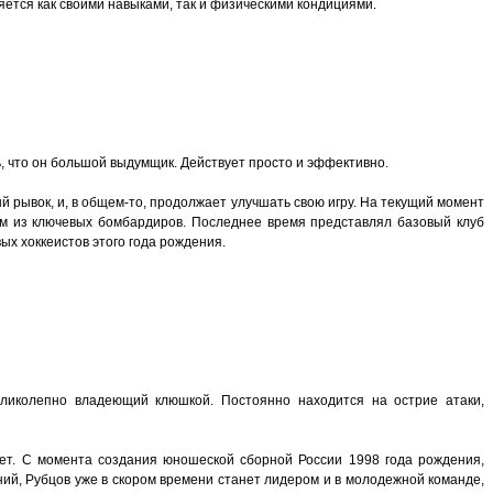
яется как своими навыками, так и физическими кондициями.
, что он большой выдумщик. Действует просто и эффективно.
й рывок, и, в общем-то, продолжает улучшать свою игру. На текущий момент
им из ключевых бомбардиров. Последнее время представлял базовый клуб
ых хоккеистов этого года рождения.
еликолепно владеющий клюшкой. Постоянно находится на острие атаки,
 лет. С момента создания юношеской сборной России 1998 года рождения,
ений, Рубцов уже в скором времени станет лидером и в молодежной команде,