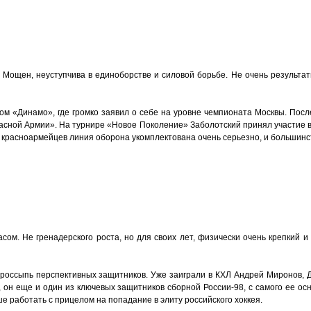
а. Мощен, неуступчива в единоборстве и силовой борьбе. Не очень результа
ом «Динамо», где громко заявил о себе на уровне чемпионата Москвы. Посл
Красной Армии». На турнире «Новое Поколение» Заболотский принял участие в
 у красноармейцев линия оборона укомплектована очень серьезно, и больши
сом. Не гренадерского роста, но для своих лет, физически очень крепкий 
 россыпь перспективных защитников. Уже заиграли в КХЛ Андрей Миронов, Де
у, он еще и один из ключевых защитников сборной России-98, с самого ее о
ше работать с прицелом на попадание в элиту российского хоккея.