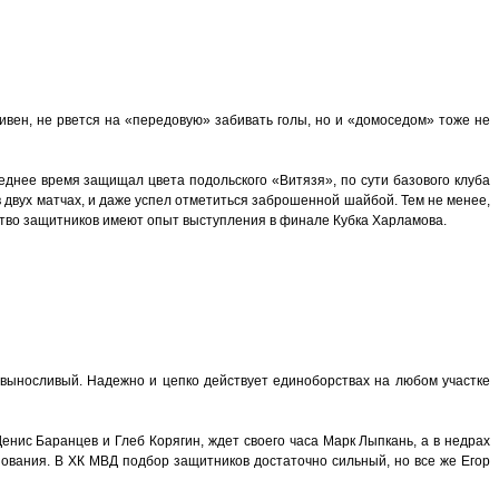
тивен, не рвется на «передовую» забивать голы, но и «домоседом» тоже не
еднее время защищал цвета подольского «Витязя», по сути базового клуба
 двух матчах, и даже успел отметиться заброшенной шайбой. Тем не менее,
нство защитников имеют опыт выступления в финале Кубка Харламова.
и выносливый. Надежно и цепко действует единоборствах на любом участке
нис Баранцев и Глеб Корягин, ждет своего часа Марк Лыпкань, а в недрах
снования. В ХК МВД подбор защитников достаточно сильный, но все же Егор