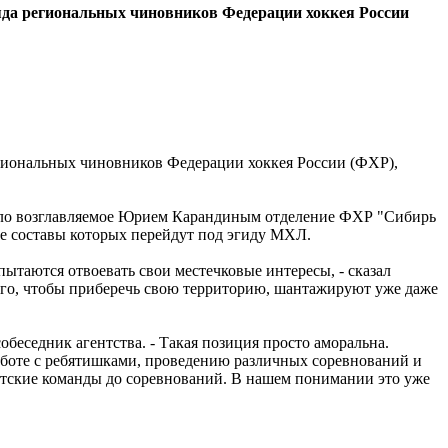
яда региональных чиновников Федерации хоккея России
гиональных чиновников Федерации хоккея России (ФХР),
ило возглавляемое Юрием Карандиным отделение ФХР "Сибирь
ые составы которых перейдут под эгиду МХЛ.
ытаются отвоевать свои местечковые интересы, - сказал
того, чтобы приберечь свою территорию, шантажируют уже даже
обеседник агентства. - Такая позиция просто аморальна.
работе с ребятишками, проведению различных соревнований и
детские команды до соревнований. В нашем понимании это уже