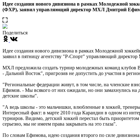
Идее создания нового дивизиона в рамках Молодежной хок
(ФХР), заявил управляющий директор МХЛ Дмитрий Еф
Поделиться
Идее создания нового дивизиона в рамках Молодежной хоккей
заявил в пятницу агентству "Р-Спорт" управляющий директо
МХЛ предложила создать турнир молодежных команд клубов В
- Дальний Восток", пригрозив не допустить до участия в рег
"Региональные федерации живут, в том числе, на членские вз
Ефимов. - Мы всякого от них ожидали, но они замахнулись на 
детские школы".
"А ведь школы - это мальчишки, влюбленные в хоккей, тренеры,
Интересный факт: в марте 2010 года Карандин в одном из инт
турниров. Видимо, детский хоккей перестал быть приоритетом
серьезно, мы не имеем права закрывать на это глаза".
По словам Ефимова, идею создания второго по силе дивизиона