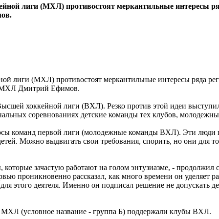
кейной лиги (МХЛ) противостоят меркантильные интересы р
имов.
ной лиги (МХЛ) противостоят меркантильные интересы ряда ре
р МХЛ Дмитрий Ефимов.
ысшей хоккейной лиги (ВХЛ). Резко против этой идеи выступ
иональных соревнованиях детские команды тех клубов, молодежн
носы команд первой лиги (молодежные команды ВХЛ). Эти люди п
детей. Можно выдвигать свои требования, спорить, но они для 
 которые зачастую работают на голом энтузиазме, - продолжил с
ервью проникновенно рассказал, как много времени он уделяет 
 для этого деятеля. Именно он подписал решение не допускать 
 МХЛ (условное название - группа Б) поддержали клубы ВХЛ.