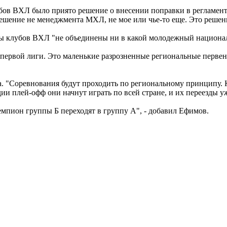
в ВХЛ было приято решение о внесении поправки в регламент,
шение не менеджмента МХЛ, не мое или чье-то еще. Это решение
ы клубов ВХЛ "не объединены ни в какой молодежный национа
ервой лиги. Это маленькие разрозненные региональные первенст
 "Соревнования будут проходить по региональному принципу. К
дии плей-офф они начнут играть по всей стране, и их переезды у
мпион группы Б переходят в группу А", - добавил Ефимов.