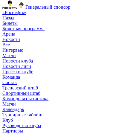
Генеральный спонсор
«Роснефть»
Назад
Билеты
Билетная программа
Арена
Новости
Все
Интервью
Матчи
Новости клуба
Новости лиги
Пресса о клубе
Команда
Состав
Тренерский штаб
Спортивный штаб
Командная статистика
Матчи
Календарь
Турнирные таблицы
Клуб
Руководство клуба
Партнеры