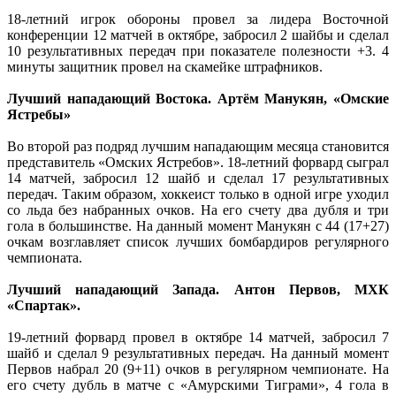
18-летний игрок обороны провел за лидера Восточной
конференции 12 матчей в октябре, забросил 2 шайбы и сделал
10 результативных передач при показателе полезности +3. 4
минуты защитник провел на скамейке штрафников.
Лучший нападающий Востока. Артём Манукян, «Омские
Ястребы»
Во второй раз подряд лучшим нападающим месяца становится
представитель «Омских Ястребов». 18-летний форвард сыграл
14 матчей, забросил 12 шайб и сделал 17 результативных
передач. Таким образом, хоккеист только в одной игре уходил
со льда без набранных очков. На его счету два дубля и три
гола в большинстве. На данный момент Манукян с 44 (17+27)
очкам возглавляет список лучших бомбардиров регулярного
чемпионата.
Лучший нападающий Запада. Антон Первов, МХК
«Спартак».
19-летний форвард провел в октябре 14 матчей, забросил 7
шайб и сделал 9 результативных передач. На данный момент
Первов набрал 20 (9+11) очков в регулярном чемпионате. На
его счету дубль в матче с «Амурскими Тиграми», 4 гола в