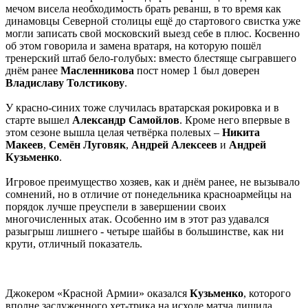
мечом висела необходимость брать реванш, в то время как
динамовцы Северной столицы ещё до стартового свистка уже
могли записать свой московский выезд себе в плюс. Косвенно
об этом говорила и замена вратаря, на которую пошёл
тренерский штаб бело-голубых: вместо блестяще сыгравшего
днём ранее
Масленникова
пост номер 1 был доверен
Владиславу Толстикову
.
У красно-синих тоже случилась вратарская рокировка и в
старте вышел
Александр Самойлов
. Кроме него впервые в
этом сезоне вышла целая четвёрка полевых –
Никита
Макеев
,
Семён Луговяк
,
Андрей Алексеев
и
Андрей
Кузьменко
.
Игровое преимущество хозяев, как и днём ранее, не вызывало
сомнений, но в отличие от понедельника красноармейцы на
порядок лучше преуспели в завершении своих
многочисленных атак. Особенно им в этот раз удавался
разыгрыш лишнего - четыре шайбы в большинстве, как ни
крути, отличный показатель.
Джокером «Красной Армии» оказался
Кузьменко
, которого
вполне заслуженного хет-трика на исходе матча лишила…