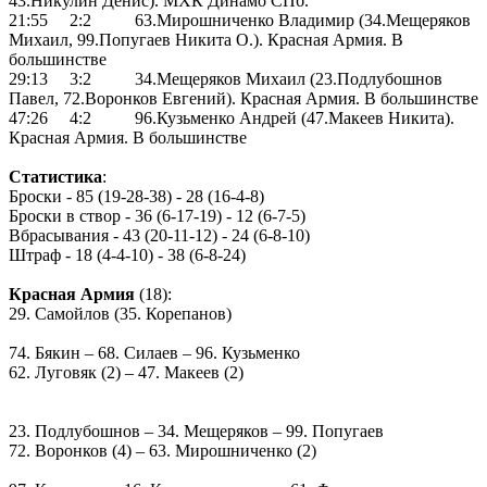
43.Никулин Денис). МХК Динамо СПб.
21:55 2:2 63.Мирошниченко Владимир (34.Мещеряков
Михаил, 99.Попугаев Никита О.). Красная Армия. В
большинстве
29:13 3:2 34.Мещеряков Михаил (23.Подлубошнов
Павел, 72.Воронков Евгений). Красная Армия. В большинстве
47:26 4:2 96.Кузьменко Андрей (47.Макеев Никита).
Красная Армия. В большинстве
Статистика
:
Броски - 85 (19-28-38) - 28 (16-4-8)
Броски в створ - 36 (6-17-19) - 12 (6-7-5)
Вбрасывания - 43 (20-11-12) - 24 (6-8-10)
Штраф - 18 (4-4-10) - 38 (6-8-24)
Красная Армия
(18):
29. Самойлов (35. Корепанов)
74. Бякин – 68. Силаев – 96. Кузьменко
62. Луговяк (2) – 47. Макеев (2)
23. Подлубошнов – 34. Мещеряков – 99. Попугаев
72. Воронков (4) – 63. Мирошниченко (2)