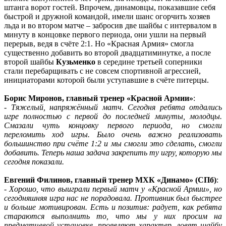
штанга ворот гостей. Впрочем, динамовцы, показавшие себя
быстрой и дружной командой, имели шанс огорчить хозяев
льда и во втором матче – забросив две шайбы с интервалом в
минуту в концовке первого периода, они ушли на первый
перерыв, ведя в счёте 2:1. Но «Красная Армия» смогла
существенно добавить во второй двадцатиминутке, а после
второй шайбы
Кузьменко
в середине третьей соперники
стали перебарщивать с не совсем спортивной агрессией,
инициаторами которой были уступавшие в счёте питерцы.
Борис Миронов, главный тренер «Красной Армии»
:
- Тяжелый, напряжённый матч. Сегодня ребята отдались
игре полностью с первой до последней минуты, молодцы.
Смазали чуть концовку первого периода, но смогли
переломить ход игры. Было очень важно реализовать
большинство при счёте 1:2 и мы смогли это сделать, смогли
добавить. Теперь наша задача закрепить ту игру, которую мы
сегодня показали.
Евгений Филинов, главный тренер МХК «Динамо» (СПб)
:
- Хорошо, что выиграли первый матч у «Красной Армии», но
сегодняшняя игра нас не порадовала. Противник был быстрее
и больше мотивирован. Есть и позитив: радует, как ребята
стараются выполнить то, что мы у них просим на
предматчевой установке, проявляют характер, ловят шайбу