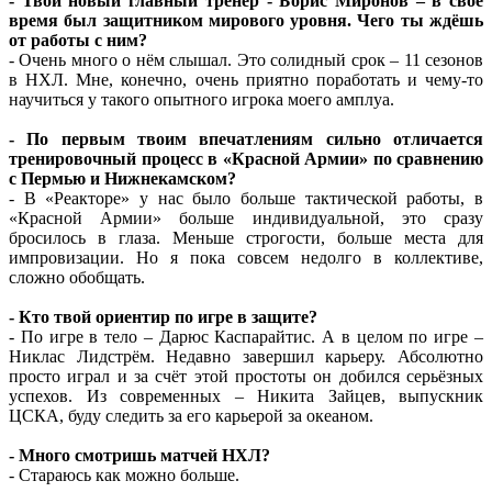
- Твой новый главный тренер - Борис Миронов – в своё
время был защитником мирового уровня. Чего ты ждёшь
от работы с ним?
- Очень много о нём слышал. Это солидный срок – 11 сезонов
в НХЛ. Мне, конечно, очень приятно поработать и чему-то
научиться у такого опытного игрока моего амплуа.
- По первым твоим впечатлениям сильно отличается
тренировочный процесс в «Красной Армии» по сравнению
с Пермью и Нижнекамском?
- В «Реакторе» у нас было больше тактической работы, в
«Красной Армии» больше индивидуальной, это сразу
бросилось в глаза. Меньше строгости, больше места для
импровизации. Но я пока совсем недолго в коллективе,
сложно обобщать.
- Кто твой ориентир по игре в защите?
- По игре в тело – Дарюс Каспарайтис. А в целом по игре –
Никлас Лидстрём. Недавно завершил карьеру. Абсолютно
просто играл и за счёт этой простоты он добился серьёзных
успехов. Из современных – Никита Зайцев, выпускник
ЦСКА, буду следить за его карьерой за океаном.
- Много смотришь матчей НХЛ?
- Стараюсь как можно больше.