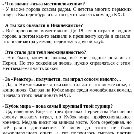
- Что значит «из-за местоположения»?
- У нас же города совсем рядом. С детства многих пермских
зовут в Екатеринбург из-за того, что там есть команда КХЛ.
- А ты как оказался в Нижнекамске?
- Всё произошло моментально. До 18 лет я играл в родном
городе, а потом как-то вызвали к президенту клуба и сказали,
что послезавтра уезжаю, перехожу в другой клуб.
- Это стало для тебя неожиданностью?
- Это было, конечно, шоком, всё мои родные остались в
Перми. Но это хоккейная жизнь, нужно справляться с этим.
Неотъемлемая часть хоккея.
- За «Реактор», получается, ты играл совсем недолго…
- Да, в Нижнекамске я оказался только в это межсезонье, в
конце июля. Сыграл на Кубке мира среди молодёжных команд
и начало этого чемпионата МХЛ.
- Кубок мира – пока самый крупный твой турнир?
- Да, наверное. Ещё я в трёх финалах Первенства России по
своему возрасту играл, но Кубок мира профессиональнее,
конечно. Медаль висит на видном месте. Хоть серебряная, но
всё равно достижение. У меня до этого не было
международного опыта, а тут получилось сыграть против