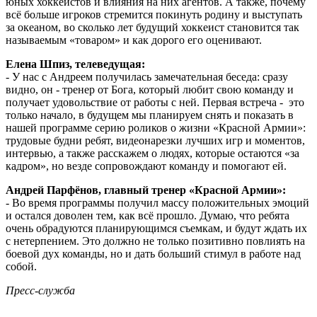
юных хоккеистов и влияния на них агентов. А также, почему
всё больше игроков стремится покинуть родину и выступать
за океаном, во сколько лет будущий хоккеист становится так
называемым «товаром» и как дорого его оценивают.
Елена Шпиз, телеведущая:
- У нас с Андреем получилась замечательная беседа: сразу
видно, он - тренер от Бога, который любит свою команду и
получает удовольствие от работы с ней. Первая встреча - это
только начало, в будущем мы планируем снять и показать в
нашей программе серию роликов о жизни «Красной Армии»:
трудовые будни ребят, видеонарезки лучших игр и моментов,
интервью, а также расскажем о людях, которые остаются «за
кадром», но везде сопровождают команду и помогают ей.
Андрей Парфёнов, главный тренер «Красной Армии»:
- Во время программы получил массу положительных эмоций
и остался доволен тем, как всё прошло. Думаю, что ребята
очень обрадуются планирующимся съемкам, и будут ждать их
с нетерпением. Это должно не только позитивно повлиять на
боевой дух команды, но и дать больший стимул в работе над
собой.
Пресс-служба