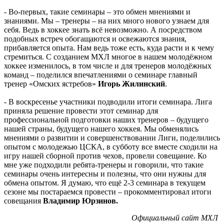
- Во-первых, такие семинары – это обмен мнениями и
знаниями. Мы – тренеры – на них много нового узнаем для
себя. Ведь в хоккее знать всё невозможно. А посредством
подобных встреч обогащаются и освежаются знания,
прибавляется опыта. Нам ведь тоже есть, куда расти и к чему
стремиться. С созданием МХЛ многое в нашем молодёжном
хоккее изменилось, в том числе и для тренеров молодёжных
команд – поделился впечатлениями о семинаре главный
тренер «Омских ястребов»
Игорь Жилинский
.
- В воскресенье участники подводили итоги семинара. Лига
приняла решение провести этот семинар для
профессиональной подготовки наших тренеров – будущего
нашей страны, будущего нашего хоккея. Мы обменялись
мнениями о развитии и совершенствовании Лиги, поделились
опытом с молодежью ЦСКА, в субботу все вместе сходили на
игру нашей сборной против чехов, провели совещание. Ко
мне уже подходили ребята-тренеры и говорили, что такие
семинары очень интересны и полезны, что они нужны для
обмена опытом. Я думаю, что ещё 2-3 семинара в текущем
сезоне мы постараемся провести – прокомментировал итоги
совещания
Владимир Юрзинов.
Официальный сайт МХЛ