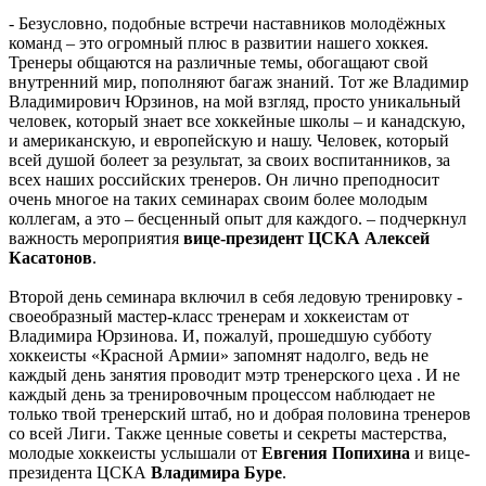
- Безусловно, подобные встречи наставников молодёжных
команд – это огромный плюс в развитии нашего хоккея.
Тренеры общаются на различные темы, обогащают свой
внутренний мир, пополняют багаж знаний. Тот же Владимир
Владимирович Юрзинов, на мой взгляд, просто уникальный
человек, который знает все хоккейные школы – и канадскую,
и американскую, и европейскую и нашу. Человек, который
всей душой болеет за результат, за своих воспитанников, за
всех наших российских тренеров. Он лично преподносит
очень многое на таких семинарах своим более молодым
коллегам, а это – бесценный опыт для каждого. – подчеркнул
важность мероприятия
вице-президент ЦСКА Алексей
Касатонов
.
Второй день семинара включил в себя ледовую тренировку -
своеобразный мастер-класс тренерам и хоккеистам от
Владимира Юрзинова. И, пожалуй, прошедшую субботу
хоккеисты «Красной Армии» запомнят надолго, ведь не
каждый день занятия проводит мэтр тренерского цеха . И не
каждый день за тренировочным процессом наблюдает не
только твой тренерский штаб, но и добрая половина тренеров
со всей Лиги. Также ценные советы и секреты мастерства,
молодые хоккеисты услышали от
Евгения Попихина
и вице-
президента ЦСКА
Владимира Буре
.