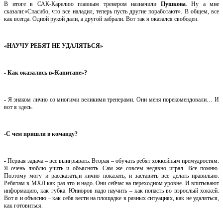
В итоге в САК-Карелию главным тренером назначили
Пушкова
. Ну а мне
сказали:«Спасибо, что все наладил, теперь пусть другие поработают». В общем, все
как всегда. Одной рукой дали, а другой забрали. Вот так я оказался свободен.
«НАУЧУ РЕБЯТ НЕ УДАЛЯТЬСЯ»
- Как оказались в«Капитане»?
-
Я знаком лично со многими великими тренерами. Они меня порекомендовали… И
вот я здесь.
-
С чем пришли в команду?
-
Первая задача – все выигрывать. Вторая – обучать ребят хоккейным премудростям.
Я очень люблю учить и объяснять. Сам же совсем недавно играл. Все помню.
Поэтому могу и рассказать,и лично показать, и заставить все делать правильно.
Ребятам в МХЛ как раз это и надо. Они сейчас на переходном уровне. И впитывают
информацию, как губка. Юниоров надо научить – как попасть во взрослый хоккей.
Вот я и объясню – как себя вести на площадке в разных ситуациях, как не удаляться,
как готовиться.