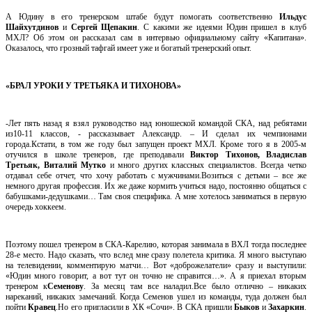
А Юдину в его тренерском штабе будут помогать соответственно
Ильдус
Шайхутдинов
и
Сергей Щепакин
. С какими же идеями Юдин пришел в клуб
МХЛ? Об этом он рассказал сам в интервью официальному сайту «Капитана».
Оказалось, что грозный тафгай имеет уже и богатый тренерский опыт.
«БРАЛ УРОКИ У ТРЕТЬЯКА И ТИХОНОВА»
-Лет пять назад я взял руководство над юношеской командой СКА, над ребятами
из10-11 классов, - рассказывает Александр. – И сделал их чемпионами
города.Кстати, в том же году был запущен проект МХЛ. Кроме того я в 2005-м
отучился в школе тренеров, где преподавали
Виктор Тихонов, Владислав
Третьяк, Виталий Мутко
и много других классных специалистов. Всегда четко
отдавал себе отчет, что хочу работать с мужчинами.Возиться с детьми – все же
немного другая профессия. Их же даже кормить учиться надо, постоянно общаться с
бабушками-дедушками… Там своя специфика. А мне хотелось заниматься в первую
очередь хоккеем.
Поэтому пошел тренером в СКА-Карелию, которая занимала в ВХЛ тогда последнее
28-е место. Надо сказать, что вслед мне сразу полетела критика. Я много выступаю
на телевидении, комментирую матчи… Вот «доброжелатели» сразу и выступили:
«Юдин много говорит, а вот тут он точно не справится…». А я приехал вторым
тренером к
Семенову
. За месяц там все наладил.Все было отлично – никаких
нареканий, никаких замечаний. Когда Семенов ушел из команды, туда должен был
пойти
Кравец
.Но его пригласили в ХК «Сочи». В СКА пришли
Быков
и
Захаркин
.