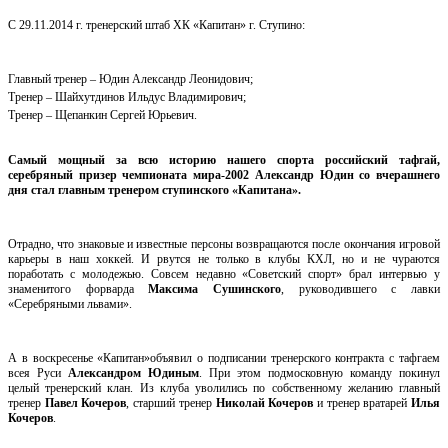
С 29.11.2014 г. тренерский штаб ХК «Капитан» г. Ступино:
Главный тренер – Юдин Александр Леонидович;
Тренер – Шайхутдинов Ильдус Владимирович;
Тренер – Щепанкин Сергей Юрьевич.
Самый мощный за всю историю нашего спорта российский тафгай,
серебряный призер чемпионата мира-2002 Александр Юдин со вчерашнего
дня стал главным тренером ступинского «Капитана».
Отрадно, что знаковые и известные персоны возвращаются после окончания игровой
карьеры в наш хоккей. И рвутся не только в клубы КХЛ, но и не чураются
поработать с молодежью. Совсем недавно «Советский спорт» брал интервью у
знаменитого форварда
Максима Сушинского
, руководившего с лавки
«Серебряными львами».
А в воскресенье «Капитан»объявил о подписании тренерского контракта с тафгаем
всея Руси
Александром Юдиным
. При этом подмосковную команду покинул
целый тренерский клан. Из клуба уволились по собственному желанию главный
тренер
Павел Кочеров
, старший тренер
Николай Кочеров
и тренер вратарей
Илья
Кочеров
.