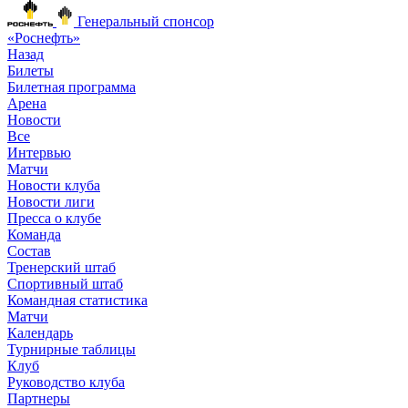
Генеральный спонсор
«Роснефть»
Назад
Билеты
Билетная программа
Арена
Новости
Все
Интервью
Матчи
Новости клуба
Новости лиги
Пресса о клубе
Команда
Состав
Тренерский штаб
Спортивный штаб
Командная статистика
Матчи
Календарь
Турнирные таблицы
Клуб
Руководство клуба
Партнеры