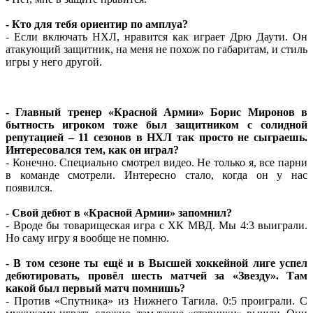
- Кто для тебя ориентир по амплуа?
- Если включать НХЛ, нравится как играет Дрю Даути. Он
атакующий защитник, на меня не похож по габаритам, и стиль
игры у него другой.
- Главный тренер «Красной Армии» Борис Миронов в
бытность игроком тоже был защитником с солидной
репутацией – 11 сезонов в НХЛ так просто не сыграешь.
Интересовался тем, как он играл?
- Конечно. Специально смотрел видео. Не только я, все парни
в команде смотрели. Интересно стало, когда он у нас
появился.
- Свой дебют в «Красной Армии» запомнил?
- Вроде бы товарищеская игра с ХК МВД. Мы 4:3 выиграли.
Но саму игру я вообще не помню.
- В том сезоне ты ещё и в Высшей хоккейной лиге успел
дебютировать, провёл шесть матчей за «Звезду». Там
какой был первый матч помнишь?
- Против «Спутника» из Нижнего Тагила. 0:5 проиграли. С