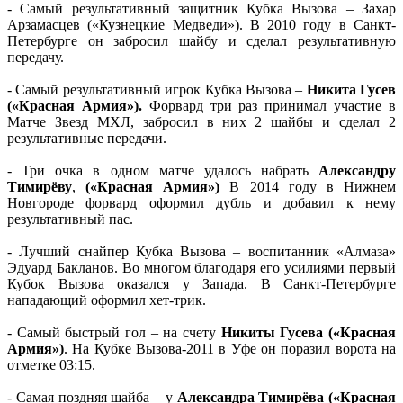
- Самый результативный защитник Кубка Вызова – Захар
Арзамасцев («Кузнецкие Медведи»). В 2010 году в Санкт-
Петербурге он забросил шайбу и сделал результативную
передачу.
- Самый результативный игрок Кубка Вызова –
Никита Гусев
(«Красная Армия»).
Форвард три раз принимал участие в
Матче Звезд МХЛ, забросил в них 2 шайбы и сделал 2
результативные передачи.
- Три очка в одном матче удалось набрать
Александру
Тимирёву
,
(«Красная Армия»)
В 2014 году в Нижнем
Новгороде форвард оформил дубль и добавил к нему
результативный пас.
- Лучший снайпер Кубка Вызова – воспитанник «Алмаза»
Эдуард Бакланов. Во многом благодаря его усилиями первый
Кубок Вызова оказался у Запада. В Санкт-Петербурге
нападающий оформил хет-трик.
- Самый быстрый гол – на счету
Никиты Гусева
(«Красная
Армия»)
. На Кубке Вызова-2011 в Уфе он поразил ворота на
отметке 03:15.
- Самая поздняя шайба – у
Александра Тимирёва («Красная