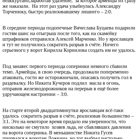
неаккуртано,заработав удаление, за которое армейцы их сразу
же наказали. На этот раз удача улыбнулась Александру
Торченюку, быстро реализовавшему лишнего – 2:0.
В середине периода подопечные Вячеслава Буцаева подарили
гостям шанс на отыгрыш после того, как на скамейку
штрафников отправился Алексей Марченко. Но у ярославцев
и тут не получилось сократить разрыв в счёте. Ничего
серьезного у ворот Кирилла Корнилова создать им не удалось.
Под занавес первого периода соперники немного сбавили
темп. Армейцы, в свою очередь, продолжали попеременно
атаковать, гости же осторожничали, опасаясь получить гол в
раздевалку. Но Никита Кучеров подлил масла в огонь,
отправив железнодорожников на перерыв в ещё более
удручающем настроении – 3:0.
На старте второй двадцатиминутки ярославцам всё-таки
удалось сократить разрыв в счёте, реализовав большинство –
3:1. Это на некоторое время придало им уверенности, что
нисколько не смутило хозяев льда, не сбавлявших давления
на ворота соперника. В меньшинстве Никита Гусев
прорвался к воротам Ложкина, но тот выбрал настолько