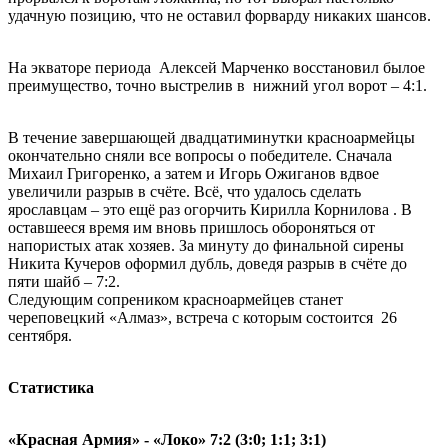
удачную позицию, что не оставил форварду никаких шансов.
На экваторе периода Алексей Марченко восстановил былое
преимущество, точно выстрелив в нижний угол ворот – 4:1.
В течение завершающей двадцатиминутки красноармейцы
окончательно сняли все вопросы о победителе. Сначала
Михаил Григоренко, а затем и Игорь Ожиганов вдвое
увеличили разрыв в счёте. Всё, что удалось сделать
ярославцам – это ещё раз огорчить Кирилла Корнилова . В
оставшееся время им вновь пришлось обороняться от
напористых атак хозяев. За минуту до финальной сирены
Никита Кучеров оформил дубль, доведя разрыв в счёте до
пяти шайб – 7:2.
Следующим сопреником красноармейцев станет
череповецкий «Алмаз», встреча с которым состоится 26
сентября.
Статистика
«Красная Армия» - «Локо» 7:2 (3:0; 1:1; 3:1)