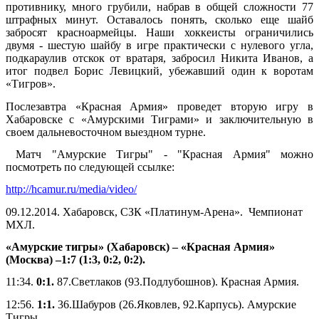
противнику, много грубили, набрав в общей сложности 77
штрафных минут. Оставалось понять, сколько еще шайб
забросят красноармейцы. Наши хоккеисты ограничились
двумя - шестую шайбу в игре практически с нулевого угла,
подкараулив отскок от вратаря, забросил Никита Иванов, а
итог подвел Борис Левицкий, убежавший один к воротам
«Тигров».
Послезавтра «Красная Армия» проведет вторую игру в
Хабаровске с «Амурскими Тиграми» и заключительную в
своем дальневосточном выездном турне.
Матч "Амурские Тигры" - "Красная Армия" можно
посмотреть по следующей ссылке:
http://hcamur.ru/media/video/
09.12.2014. Хабаровск, СЗК «Платинум-Арена». Чемпионат
МХЛ.
«Амурские тигры» (Хабаровск) – «Красная Армия»
(Москва) –1:7 (1:3, 0:2, 0:2).
11:34.
0:1.
87.Светлаков (93.Подлубошнов). Красная Армия.
12:56.
1:1.
36.Шабуров (26.Яковлев, 92.Карпусь). Амурские
Тигры.