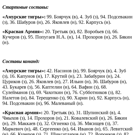
Стартовые составы:
«Амурские тигры»:
99. Боярчук (в), 4. Зуб (з), 94. Подсевакин
(з), 36. Шабуров (н), 26. Яковлев (н), 92. Карпусь (н).
«Красная Армия»:
20. Третьяк (в), 82. Воробьев (з), 66.
Кучеров (з), 95. Попугаев Н.А. (н), 14. Прохоров (н), 26. Бякин
(н).
Составы команд:
«Амурские тигры»:
42. Насонов (в), 99. Боярчук (в), 4. Зуб
(з), 16. Капунов (н), 17. Крутий (н), 23. Забабурин (н), 24.
Цуриков (з), 26. Яковлев (н), 27. Ильин (н), 36. Шабуров (н),
43. Букарев (з), 56. Каптелин (н), 64. Вафин (з), 68.
Сулейманов (з), 69. Чахоткин (н), 76. Субботников (з), 82.
Налетов (н), 84. Терещенко (з), 90. Харин (н), 92. Карпусь (н),
94. Подсевакин (н), 96. Малеваный (н).
«Красная армия»:
20. Третьяк (в), 31. Шупинский (в), 4.
Чмыхов (з), 14. Прохоров (н), 21. Ковалевский (н), 26. Бякин
(н), 29. Маккаев (з), 32. Огиенко (з), 36. Мясищев (з), 37.
Маркевич (н), 48. Сергеенко (н), 64. Иванов (н), 65. Левитский
(н), 66. Кучеров (з), 71. Шиксатдаров (н), 72. Воронков (з), 82.