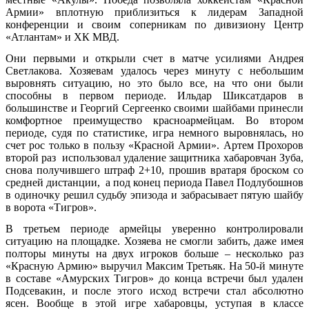
Армии» вплотную приблизиться к лидерам Западной
конференции и своим соперникам по дивизиону Центр
«Атлантам» и ХК МВД.
Они первыми и открыли счет в матче усилиями Андрея
Светлакова. Хозяевам удалось через минуту с небольшим
выровнять ситуацию, но это было все, на что они были
способны в первом периоде. Ильдар Шиксатдаров в
большинстве и Георгий Сергеенко своими шайбами принесли
комфортное преимущество красноармейцам. Во втором
периоде, судя по статистике, игра немного выровнялась, но
счет рос только в пользу «Красной Армии». Артем Прохоров
второй раз использовал удаление защитника хабаровчан Зуба,
снова получившего штраф 2+10, прошив вратаря броском со
средней дистанции, а под конец периода Павел Подлубошнов
в одиночку решил судьбу эпизода и забрасывает пятую шайбу
в ворота «Тигров».
В третьем периоде армейцы уверенно контролировали
ситуацию на площадке. Хозяева не смогли забить, даже имея
полторы минуты на двух игроков больше – несколько раз
«Красную Армию» выручил Максим Третьяк. На 50-й минуте
в составе «Амурских Тигров» до конца встречи был удален
Подсевакин, и после этого исход встречи стал абсолютно
ясен. Вообще в этой игре хабаровцы, уступая в классе