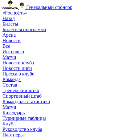
Генеральный спонсор
«Роснефть»
Назад
Билеты
Билетная программа
Арена
Новости
Все
Интервью
Матчи
Новости клуба
Новости лиги
Пресса о клубе
Команда
Состав
Тренерский штаб
Спортивный штаб
Командная статистика
Матчи
Календарь
Турнирные таблицы
Клуб
Руководство клуба
Партнеры