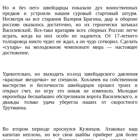
Но и без него швейцарцы показали дух воинственных
предков и устроили нашим суровый стартовый штурм.
Несмотря на все старания Валерия Брагина, дыр в обороне
россиян оказалось достаточно, но их героически затыкал
Василевский. Все-таки вратарям всех сборных России легче
играть, когда на них особо не надеются. От 17-летнего
толпаровца никто чудес не ждал, а он чудо сотворил. Сделать
«сухарь» на молодежном чемпионате мира — настоящее
достижение.
Удивительно, но выходить из-под швейцарского давления
«красные звездочки» не спешили. Хохлачев на собственном
мастерстве и беспечности швейцарцев прошел троих и
открыл счет, но игру это никак не изменило. Молодые
европейцы бесшабашно обстреливали ворота Василевского, и
дважды только удача уберегла наших от скоростного
Трутманна.
Во втором периоде проснулся Кузнецов. Атаковал наш
капитан неплохо, но все свои шайбы приберег для более