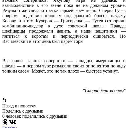
важных соперников. Якупову игра не удалась, и
взаимодействие в его звене пока не на должном уровне.
Результат же сделало третье «армейское» звено. Сперва Гусев
вовремя подставил клюшку под дальний бросок наудачу
Косову, а затем Кучеров — Григоренко — Гусев сотворили
комбинацию-шедевр в духе советской школы. Правда,
швейцарцы продолжали давить, а наши защитники —
пятиться к воротам и периодически ошибаться. Но
Василевский в этот день был царем горы.
Все наши главные соперники — канадцы, американцы и
шведы — в первом туре размазали своих оппонентов по льду
тонким слоем. Может, это не так плохо — быстрее устанут.
"Спорт день за днем"
Назад к новостям
Поделись c друзьями
0 человек поделились c друзьями