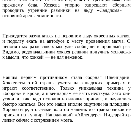
прежнему беда. Хозяева упорно запрещают сборным
проводить утренние разминки на льду «Саддлома» —
основной арены чемпионата.
Приходится разминаться на неровном льду окрестных катков
и подолгу ехать на автобусе к месту проведения матча. О
непонятных раздевалках мы уже сообщали в прошлый раз.
Видимо, родоначальники хоккея решили приучить молодежь
к мысли, что хоккей — не для неженок.
Нашим первым противником стала сборная Швейцарии.
Хоккеисты этой страны учатся на канадских примерах и
играют соответственно. Только уникальная техника у
«бобров» в крови, а швейцарцам ее взять неоткуда. Зато они
усвоили, как надо исполнять силовые приемы, и научились
быстро кататься. Все это наши вполне ощутили на площадке.
Хорошо еще, что самый золотой мальчик из страны банков не
приехал на турнир. Нападающий «Айлендерс» Нидеррайтер
лежит сейчас с сотрясением мозга.