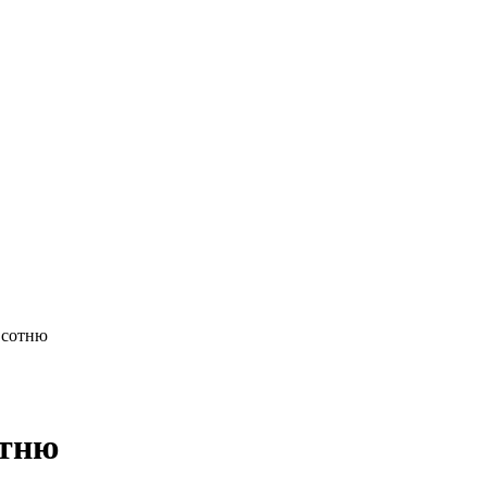
 сотню
отню