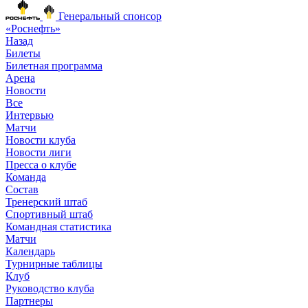
Генеральный спонсор
«Роснефть»
Назад
Билеты
Билетная программа
Арена
Новости
Все
Интервью
Матчи
Новости клуба
Новости лиги
Пресса о клубе
Команда
Состав
Тренерский штаб
Спортивный штаб
Командная статистика
Матчи
Календарь
Турнирные таблицы
Клуб
Руководство клуба
Партнеры