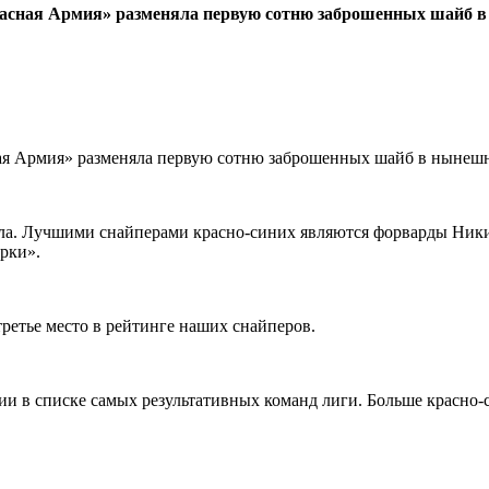
асная Армия» разменяла первую сотню заброшенных шайб в
ая Армия» разменяла первую сотню заброшенных шайб в нынешн
ола. Лучшими снайперами красно-синих являются форварды Ники
ярки».
третье место в рейтинге наших снайперов.
ии в списке самых результативных команд лиги. Больше красно-