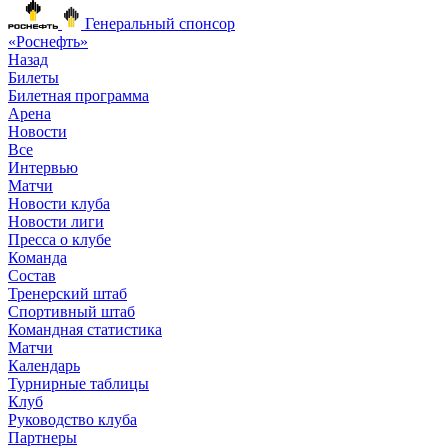
Генеральный спонсор
«Роснефть»
Назад
Билеты
Билетная программа
Арена
Новости
Все
Интервью
Матчи
Новости клуба
Новости лиги
Пресса о клубе
Команда
Состав
Тренерский штаб
Спортивный штаб
Командная статистика
Матчи
Календарь
Турнирные таблицы
Клуб
Руководство клуба
Партнеры