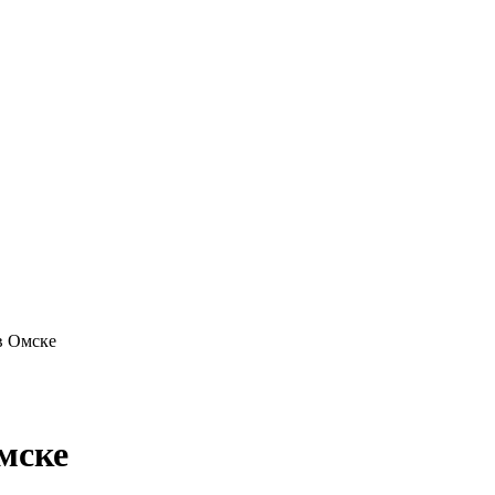
в Омске
мске