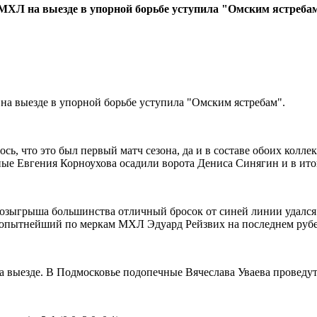
МХЛ на выезде в упорной борьбе уступила "Омским ястреба
на выезде в упорной борьбе уступила "Омским ястребам".
ось, что это был первый матч сезона, да и в составе обоих кол
чные Евгения Корноухова осадили ворота Дениса Синягин и в ит
 розыгрыша большинства отличный бросок от синей линии удалс
о опытнейший по меркам МХЛ Эдуард Рейзвих на последнем рубе
 выезде. В Подмосковье подопечные Вячеслава Уваева проведут