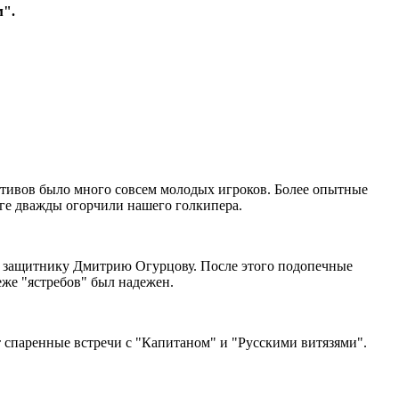
м".
лективов было много совсем молодых игроков. Более опытные
оге дважды огорчили нашего голкипера.
я защитнику Дмитрию Огурцову. После этого подопечные
же "ястребов" был надежен.
 спаренные встречи с "Капитаном" и "Русскими витязями".