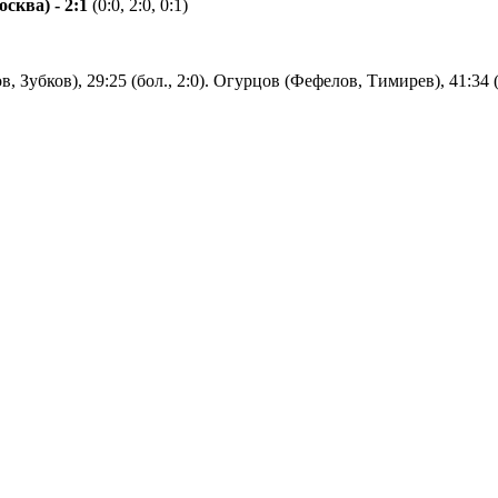
сква) - 2:1
(0:0, 2:0, 0:1)
в, Зубков), 29:25 (бол., 2:0). Огурцов (Фефелов, Тимирев), 41:34 (б