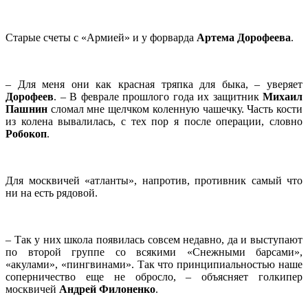
Старые счеты с «Армией» и у форварда
Артема Дорофеева
.
– Для меня они как красная тряпка для быка, – уверяет
Дорофеев
. – В феврале прошлого года их защитник
Михаил
Пашнин
сломал мне щелчком коленную чашечку. Часть кости
из колена вывалилась, с тех пор я после операции, словно
Робокоп
.
Для москвичей «атланты», напротив, противник самый что
ни на есть рядовой.
– Так у них школа появилась совсем недавно, да и выступают
по второй группе со всякими «Снежными барсами»,
«акулами», «пингвинами». Так что принципиальностью наше
соперничество еще не обросло, – объясняет голкипер
москвичей
Андрей Филоненко
.