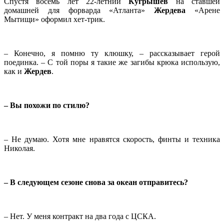
Спустя восемь лет 22‑летний
Кугрышев
на ставшей
домашней для форварда «Атланта»
Жердева
«Арене
Мытищи» оформил хет-трик.
– Конечно, я помню ту клюшку, – рассказывает герой
поединка. – С той поры я такие же загибы крюка использую,
как и
Жердев
.
– Вы похожи по стилю?
– Не думаю. Хотя мне нравятся скорость, финты и техника
Николая.
– В следующем сезоне снова за океан отправитесь?
– Нет. У меня контракт на два года с ЦСКА.