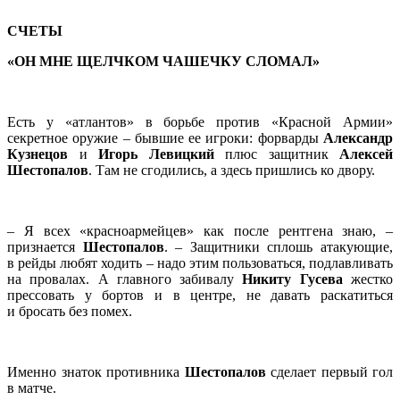
СЧЕТЫ
«ОН МНЕ ЩЕЛЧКОМ ЧАШЕЧКУ СЛОМАЛ»
Есть у «атлантов» в борьбе против «Красной Армии»
секретное оружие – бывшие ее игроки: форварды
Александр
Кузнецов
и
Игорь Левицкий
плюс защитник
Алексей
Шестопалов
. Там не сгодились, а здесь пришлись ко двору.
– Я всех «красноармейцев» как после рентгена знаю, –
признается
Шестопалов
. – Защитники сплошь атакующие,
в рейды любят ходить – надо этим пользоваться, подлавливать
на провалах. А главного забивалу
Никиту Гусева
жестко
прессовать у бортов и в центре, не давать раскатиться
и бросать без помех.
Именно знаток противника
Шестопалов
сделает первый гол
в матче.