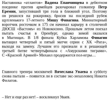
Наставника «атлантов»
Вадима Епанчинцева
в дебютном
поединке против армейцев разочаровал голкипер
Петр
Еремин
, запустивший три гола в ближний угол. Поэтому
он решился на рокировку, бросив на последний рубеж
щупленького 17‑летнего
Мишу Финагина
. Миниатюрный
воротчик росточком в 175 см начинал карьеру в столичной
ДЮСШ «Вастомъ» из Новокосино. Прошлым летом поехал
пытать счастья в Оренбург, однако зимой оказался
в Мытищах. В 1/8 финала Кубка Харламова
Финагин
вытащил четвертый и пятый матчи серии с ХК «Рига»,
выходя на замену. Лучшим его признали и в решающей
третьей битве четвертьфинала с «Амурскими тиграми».
С «Красной Армией» Михаил продержится пол-игры…
Главного тренера москвичей
Вячеслава Уваева
в субботу
снова пытали – появится ли в составе экс-энхаэловец Никита
Филатов.
– Нет и еще раз нет! – воскликнул Уваев.