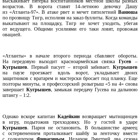
выскакивает пятерка воспитанников местной школы разных
возрастов. В ворота ставят 14‑летнюю девочку Дашу
из «Атланта-97». В атаке рвет и мечет пятилетний
Ванюша
по прозвищу Тигр, исполняя на заказ буллиты. Когда команды
выкатывают на площадку, Тигр не хочет уходить, убегая
от ведущего. Общими усилиями его таки ловят, провожая
овацией.
«Атланты» в начале второго периода сбавляют обороты.
На передовую выходит красноармейская связка
Гусев
–
Кугрышев
. Первый пасует – второй забивает.
Кугрышев
на паузе проезжает вдоль ворот, укладывает двоих
защитников с вратарем и мастерски бросает под планку. Еще
полторы минуты, и профессорский розыгрыш «5 на 4» снова
завершает
Кугрышев
, замыкая передачу Гусева на дальнюю
штангу – 1:2.
Однако вскоре капитан
Кадейкин
возвращает мытищинцев
в игру, подытожив трехходовку. Но у гостей в ударе
Кугрышев
. Парня не остановить. В большинстве армеец
с остервенением проталкивает шайбу за ленточку вместе
с голкипером
Финагиным
. Недаром Дмитрий два сезона