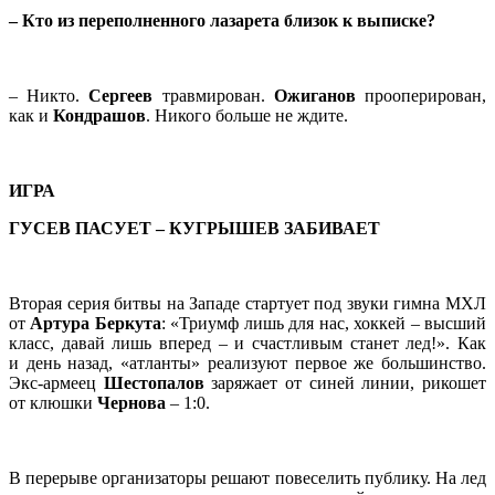
– Кто из переполненного лазарета близок к выписке?
– Никто.
Сергеев
травмирован.
Ожиганов
прооперирован,
как и
Кондрашов
. Никого больше не ждите.
ИГРА
ГУСЕВ ПАСУЕТ – КУГРЫШЕВ ЗАБИВАЕТ
Вторая серия битвы на Западе стартует под звуки гимна МХЛ
от
Артура Беркута
: «Триумф лишь для нас, хоккей – высший
класс, давай лишь вперед – и счастливым станет лед!». Как
и день назад, «атланты» реализуют первое же большинство.
Экс-армеец
Шестопалов
заряжает от синей линии, рикошет
от клюшки
Чернова
– 1:0.
В перерыве организаторы решают повеселить публику. На лед