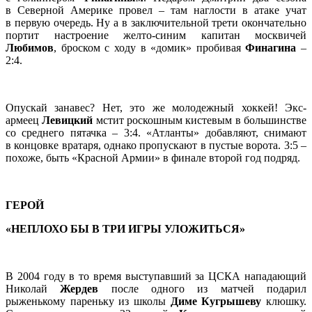
в Северной Америке провел – там наглости в атаке учат
в первую очередь. Ну а в заключительной трети окончательно
портит настроение желто-синим капитан москвичей
Любимов
, броском с ходу в «домик» пробивая
Финагина
–
2:4.
Опускай занавес? Нет, это же молодежный хоккей! Экс-
армеец
Левицкий
мстит роскошным кистевым в большинстве
со среднего пятачка – 3:4. «Атланты» добавляют, снимают
в концовке вратаря, однако пропускают в пустые ворота. 3:5 –
похоже, быть «Красной Армии» в финале второй год подряд.
ГЕРОЙ
«НЕПЛОХО БЫ В ТРИ ИГРЫ УЛОЖИТЬСЯ»
В 2004 году в то время выступавший за ЦСКА нападающий
Николай
Жердев
после одного из матчей подарил
рыженькому пареньку из школы
Диме Кугрышеву
клюшку.