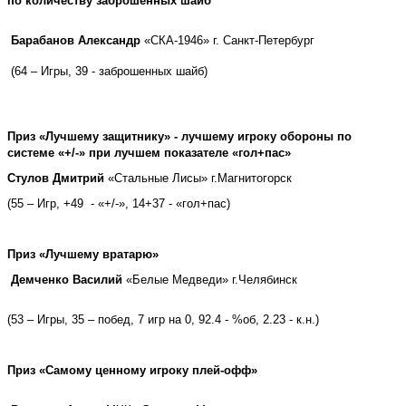
по количеству заброшенных шайб
Барабанов Александр
«СКА-1946» г. Санкт-Петербург
(64 – Игры, 39 - заброшенных шайб)
Приз «Лучшему защитнику» - лучшему игроку обороны по
системе «+/-» при лучшем показателе «гол+пас»
Стулов Дмитрий
«Стальные Лисы» г.Магнитогорск
(55 – Игр, +49 - «+/-», 14+37 - «гол+пас)
Приз «Лучшему вратарю»
Демченко Василий
«Белые Медведи» г.Челябинск
(53 – Игры, 35 – побед, 7 игр на 0, 92.4 - %об, 2.23 - к.н.)
Приз «Самому ценному игроку плей-офф»