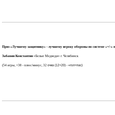
Приз «Лучшему защитнику» - лучшему игроку обороны по системе «+/-» 
Забавин Константин
«Белые Медведи» г. Челябинск
(54 игры, +38 - плюс/минус, 32
очка (
12+20) - «гол+пас)