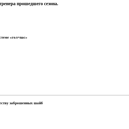
тренера прошедшего сезона.
стеме «гол+пас»
честву заброшенных шайб