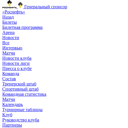
Генеральный спонсор
«Роснефть»
Назад
Билеты
Билетная программа
Арена
Новости
Все
Интервью
Матчи
Новости клуба
Новости лиги
Пресса о клубе
Команда
Состав
Тренерский штаб
Спортивный штаб
Командная статистика
Матчи
Календарь
Турнирные таблицы
Клуб
Руководство клуба
Партнеры