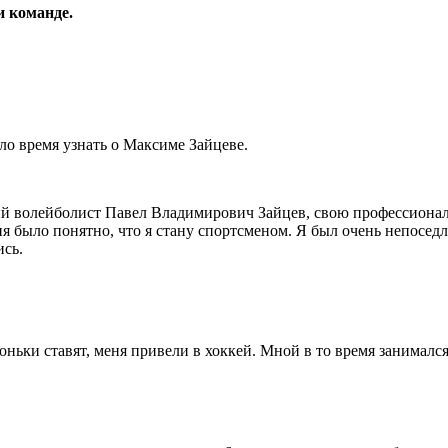
и команде.
о время узнать о Максиме Зайцеве.
й волейболист Павел Владимирович Зайцев, свою профессиональну
я было понятно, что я стану спортсменом. Я был очень непоседл
ись.
а коньки ставят, меня привели в хоккей. Мной в то время занимал