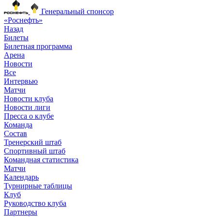
Генеральный спонсор
«Роснефть»
Назад
Билеты
Билетная программа
Арена
Новости
Все
Интервью
Матчи
Новости клуба
Новости лиги
Пресса о клубе
Команда
Состав
Тренерский штаб
Спортивный штаб
Командная статистика
Матчи
Календарь
Турнирные таблицы
Клуб
Руководство клуба
Партнеры