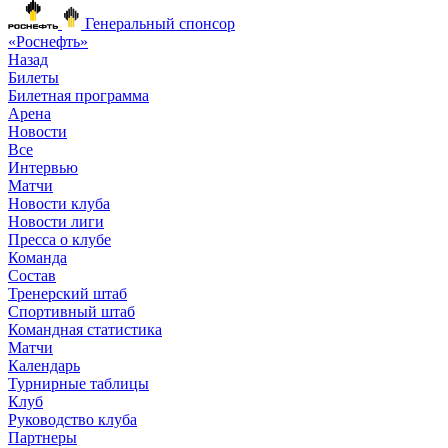
Генеральный спонсор
«Роснефть»
Назад
Билеты
Билетная программа
Арена
Новости
Все
Интервью
Матчи
Новости клуба
Новости лиги
Пресса о клубе
Команда
Состав
Тренерский штаб
Спортивный штаб
Командная статистика
Матчи
Календарь
Турнирные таблицы
Клуб
Руководство клуба
Партнеры