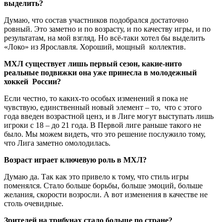
выделить?
Думаю, что состав участников подобрался достаточно
ровный. Это заметно и по возрасту, и по качеству игры, и по
результатам, на мой взгляд. Но всё-таки хотел бы выделить
«Локо» из Ярославля. Хороший, мощный коллектив.
МХЛ существует лишь первый сезон, какие-нито
реальные подвижки она уже принесла в молодежный
хоккей России?
Если честно, то каких-то особых изменений я пока не
чувствую, единственный новый элемент – то, что с этого
года введен возрастной ценз, и в Лиге могут выступать лишь
игроки с 18 – до 21 года. В Первой лиге раньше такого не
было. Мы можем видеть, что это решение послужило тому,
что Лига заметно омолодилась.
Возраст играет ключевую роль в МХЛ?
Думаю да. Так как это привело к тому, что стиль игры
поменялся. Стало больше борьбы, больше эмоций, больше
желания, скорости возросли. А вот изменения в качестве не
столь очевидные.
Зрителей на трибунах стало больше по стране?