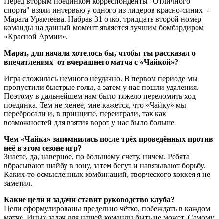
Перед вторым поединком корреспонденты "Отличного
спорта" взяли интервью у одного из лидеров красно-синих -
Марата Уракчеева. Набрав 31 очко, тридцать второй номер
команды на данный момент является лучшим бомбардиром
«Красной Армии».
Марат, для начала хотелось бы, чтобы ты рассказал о
впечатлениях от вчерашнего матча с «Чайкой»?
Игра сложилась немного неудачно. В первом периоде мы
пропустили быстрые голы, а затем у нас пошли удаления.
Поэтому в дальнейшем нам было тяжело переломить ход
поединка. Тем не менее, мне кажется, что «Чайку» мы
перебросали и, в принципе, переиграли, так как
возможностей для взятия ворот у нас было больше.
Чем «Чайка» запомнилась после трёх проведённых против
неё в этом сезоне игр?
Знаете, да, наверное, по большому счету, ничем. Ребята
вбрасывают шайбу в зону, затем бегут и навязывают борьбу.
Каких-то осмысленных комбинаций, творческого хоккея я не
заметил.
Какие цели и задачи ставит руководство клуба?
Цели сформулированы предельно чётко, побеждать в каждом
матче. Иных задач для нашей команды быть не может. Самому