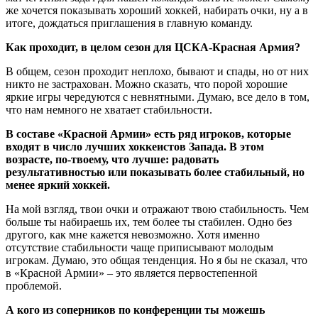
же хочется показывать хороший хоккей, набирать очки, ну а в
итоге, дождаться приглашения в главную команду.
Как проходит, в целом сезон для ЦСКА-Красная Армия?
В общем, сезон проходит неплохо, бывают и спады, но от них
никто не застрахован. Можно сказать, что порой хорошие
яркие игры чередуются с невнятными. Думаю, все дело в том,
что нам немного не хватает стабильности.
В составе «Красной Армии» есть ряд игроков, которые
входят в число лучших хоккеистов Запада. В этом
возрасте, по-твоему, что лучше: радовать
результативностью или показывать более стабильный, но
менее яркий хоккей.
На мой взгляд, твои очки и отражают твою стабильность. Чем
больше ты набираешь их, тем более ты стабилен. Одно без
другого, как мне кажется невозможно. Хотя именно
отсутствие стабильности чаще приписывают молодым
игрокам. Думаю, это общая тенденция. Но я бы не сказал, что
в «Красной Армии» – это является первостепенной
проблемой.
А кого из соперников по конференции ты можешь