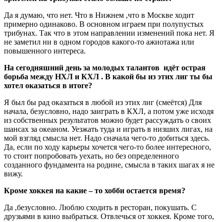
Да я думаю, что нет. Что в Нижнем ,что в Москве ходит
примерно одинаково. В основном играем при полупустых
трибунах. Так что в этом направлении изменений пока нет. Я
не заметил ни в одном городов какого-то ажиотажа или
повышенного интереса.
На сегодняшний день за молодых талантов идёт острая
борьба между НХЛ и КХЛ . В какой бы из этих лиг ты бы
хотел оказаться в итоге?
Я был бы рад оказаться в любой из этих лиг (смеётся) Для
начала, безусловно, надо заиграть в КХЛ, а потом уже исходя
из собственных результатов можно будет рассуждать о своих
шансах за океаном. Уезжать туда и играть в низших лигах, на
мой взгляд смысла нет. Надо сначала чего-то добиться здесь.
Да, если по ходу карьеры хочется чего-то более интересного,
то стоит попробовать уехать, но без определенного
созданного фундамента на родине, смысла в таких шагах я не
вижу.
Кроме хоккея на какие – то хобби остается время?
Да ,безусловно. Люблю сходить в ресторан, покушать. С
друзьями в кино выбраться. Отвлечься от хоккея. Кроме того,