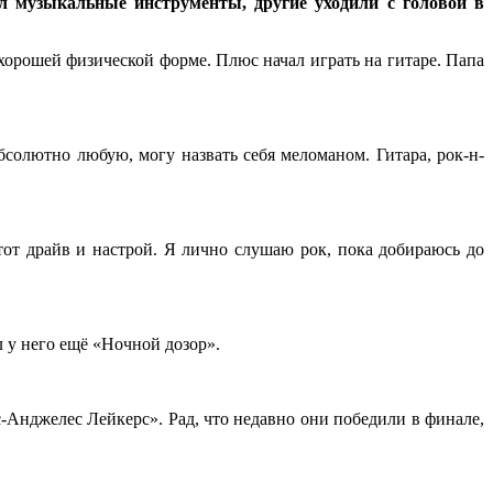
вал музыкальные инструменты, другие уходили с головой в
 хорошей физической форме. Плюс начал играть на гитаре. Папа
олютно любую, могу назвать себя меломаном. Гитара, рок-н-
тот драйв и настрой. Я лично слушаю рок, пока добираюсь до
л у него ещё «Ночной дозор».
-Анджелес Лейкерс». Рад, что недавно они победили в финале,