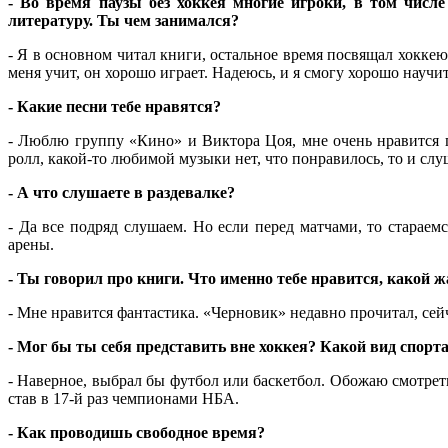
- Во время паузы без хоккея многие игроки, в том числе
литературу. Ты чем занимался?
- Я в основном читал книги, остальное время посвящал хоккею
меня учит, он хорошо играет. Надеюсь, и я смогу хорошо научит
- Какие песни тебе нравятся?
- Люблю группу «Кино» и Виктора Цоя, мне очень нравится 
ролл, какой-то любимой музыки нет, что понравилось, то и сл
- А что слушаете в раздевалке?
- Да все подряд слушаем. Но если перед матчами, то старае
арены.
- Ты говорил про книги. Что именно тебе нравится, какой 
- Мне нравится фантастика. «Черновик» недавно прочитал, сей
- Мог бы ты себя представить вне хоккея? Какой вид спор
- Наверное, выбрал бы футбол или баскетбол. Обожаю смотрет
став в 17-й раз чемпионами НБА.
- Как проводишь свободное время?