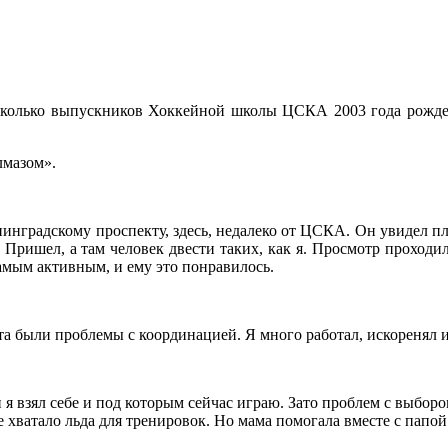
несколько выпускников Хоккейной школы ЦСКА 2003 года рожд
лмазом».
нинградскому проспекту, здесь, недалеко от ЦСКА. Он увидел пл
. Пришел, а там человек двести таких, как я. Просмотр проходил
амым активным, и ему это понравилось.
оста были проблемы с координацией. Я много работал, искоренял 
ый я взял себе и под которым сейчас играю. Зато проблем с выбо
 хватало льда для тренировок. Но мама помогала вместе с папой у