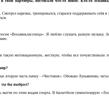
 и твои партнеры, постигали что-то новое. Кто-то осваи
. Смотрел нарезки, тренировался, старался поддерживать себя в
ься.
песня «Восьмиклассница». Я люблю слушать разную музыку. Абс
ушаю.
мся такую мотивационную, жесткую, чтобы все почувствовали э
жанр?
час вторую часть начну - «Чистовик». Обожаю Лукьяненко, чита
та ты бы выбрал?
ь матчи по этим видам спорта. В баскетболе симпатизирую «Лос