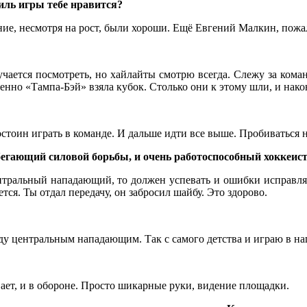
тиль игры тебе нравится?
ание, несмотря на рост, были хороши. Ещё Евгений Малкин, пожал
учается посмотреть, но хайлайты смотрю всегда. Слежу за коман
енно «Тампа-Бэй» взяла кубок. Столько они к этому шли, и нако
я достоин играть в команде. И дальше идти все выше. Пробиваться
бегающий силовой борьбы, и очень работоспособный хоккеист
центральный нападающий, то должен успевать и ошибки исправля
ется. Ты отдал передачу, он забросил шайбу. Это здорово.
буду центральным нападающим. Так с самого детства и играю в н
вает, и в обороне. Просто шикарные руки, видение площадки.