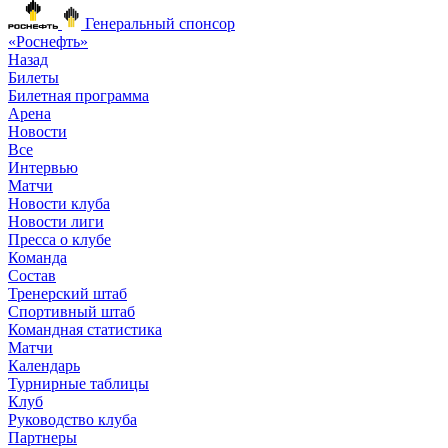
Генеральный спонсор
«Роснефть»
Назад
Билеты
Билетная программа
Арена
Новости
Все
Интервью
Матчи
Новости клуба
Новости лиги
Пресса о клубе
Команда
Состав
Тренерский штаб
Спортивный штаб
Командная статистика
Матчи
Календарь
Турнирные таблицы
Клуб
Руководство клуба
Партнеры