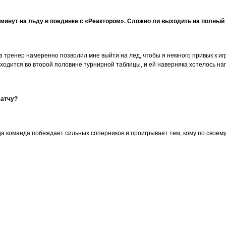
х минут на льду в поединке с «Реактором». Сложно ли выходить на полный
з тренер намеренно позволил мне выйти на лед, чтобы я немного привык к игре
ходится во второй половине турнирной таблицы, и ей наверняка хотелось нап
матчу?
да команда побеждает сильных соперников и проигрывает тем, кому по своему 