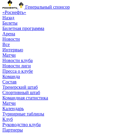
Генеральный спонсор
«Роснефть»
Назад
Билеты
Билетная программа
Арена
Новости
Все
Интервью
Матчи
Новости клуба
Новости лиги
Пресса о клубе
Команда
Состав
Тренерский штаб
Спортивный штаб
Командная статистика
Матчи
Календарь
Турнирные таблицы
Клуб
Руководство клуба
Партнеры