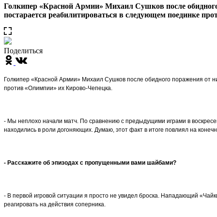
Голкипер «Красной Армии» Михаил Сушков после обидного 
постарается реабилитироваться в следующем поединке пр
Поделиться
Голкипер «Красной Армии» Михаил Сушков после обидного поражения от ни
против «Олимпии» их Кирово-Чепецка.
- Мы неплохо начали матч. По сравнению с предыдущими играми в воскресе
находились в роли догоняющих. Думаю, этот факт в итоге повлиял на конечн
- Расскажите об эпизодах с пропущенными вами шайбами?
- В первой игровой ситуации я просто не увидел броска. Нападающий «Чайк
реагировать на действия соперника.