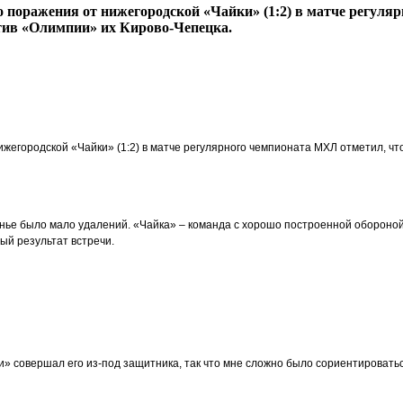
поражения от нижегородской «Чайки» (1:2) в матче регуля
отив «Олимпии» их Кирово-Чепецка.
жегородской «Чайки» (1:2) в матче регулярного чемпионата МХЛ отметил, ч
нье было мало удалений. «Чайка» – команда с хорошо построенной обороной,
ый результат встречи.
и» совершал его из-под защитника, так что мне сложно было сориентироватьс