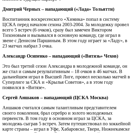
Дмитрий Черных – нападающий («Лада» Тольятти)
Воспитанник воскресенского «Химика» попал в систему
ЦСКА перед началом сехона 2003-2004. За молодежку провел
всего 5 встреч (6 очков), сразу был замечен Виктором
Тихоновым и вызывался в основную команду, где играл в
звене с Денисом Паршиным. В этом году играет за «Ладу», в
23 матчах набрал 3 очка.
Александр Осипенко – нападающий («Витязь» Чехов)
Это был третий сезон Александра в молодежной команде, он
же стал и самым результативным – 18 очков в 46 матчах. В
дальнейшем играл в Высшей Лиге, провел несколько матчей в
Суперлиге за СКА и «Крылья Советов», а в этом году
появился в «Витязе».
Сергей Аншаков – нападающий (ЦСКА Москва)
Аншаков считался самым талантливым представителем
своего поколения, брал серебро и золото молодежных
первенств. В том году в основном играл за ЦСКА, за
молодежь сыграв 5 встреч. Затем путешествовал по хоккейной
карте страны – играл в Уфе, Хабаровске, Твери, Нижнекамске