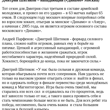
Дмитрий Шитиков – нападающий («Динамо» Москва)
Тот сезон для Дмитрия стал третьим в составе армейской
молодежки, и провел он его ударно – в 63 матчах набрал 65
очков. В следующем году москвич впервые попробовал себя
во взрослом хоккее, отыграв за минское «Динамо» и «Амур»,
а начиная с 2005 года, он является игроком основного состава
московского «Динамо».
Андрей Парфенов: «Дмитрий Шитиков - форвард силового
плана, сложно найти игроков, равных ему в борьбе на
пятачке. Цепкий и агрессивный нападающий, с огромной
работоспособностью и желанием сражаться, игрок
несгибаемого характера, наделённый природной силой.
Хоккеист, борющийся до конца, пока не закончатся силы.»
Дмитрий Шитиков: «У нас была сильная и дружная команда,
которая обыгрывала почти всех соперников. Нам удалось не
только на высоком уровне отыграть сезон и выйти в финал,
но и одержать победу в финале первенства среди молодёжных
команд в Магнитогорске. Игра была очень тяжёлой, мы
старались изо всех сил и отдавались на сто процентов, ведь
всё зависело только от нас, а такого шанса проявить себя и
стать чемпионами больше могло и не быть. Для всех ребят эта
победа, несомненно, была очень важна и стала большим
плюсом в будущей карьере».