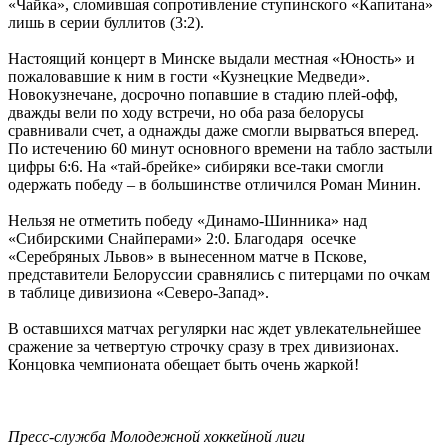
«Чайка», сломившая сопротивление ступинского «Капитана»
лишь в серии буллитов (3:2).
Настоящий концерт в Минске выдали местная «Юность» и
пожаловавшие к ним в гости «Кузнецкие Медведи».
Новокузнечане, досрочно попавшие в стадию плей-офф,
дважды вели по ходу встречи, но оба раза белорусы
сравнивали счет, а однажды даже смогли вырваться вперед.
По истечению 60 минут основного времени на табло застыли
цифры 6:6. На «тай-брейке» сибиряки все-таки смогли
одержать победу – в большинстве отличился Роман Минин.
Нельзя не отметить победу «Динамо-Шинника» над
«Сибирскими Снайперами» 2:0. Благодаря осечке
«Серебряных Львов» в вынесенном матче в Пскове,
представители Белоруссии сравнялись с питерцами по очкам
в таблице дивизиона «Северо-Запад».
В оставшихся матчах регулярки нас ждет увлекательнейшее
сражение за четвертую строчку сразу в трех дивизионах.
Концовка чемпионата обещает быть очень жаркой!
Пресс-служба Молодежной хоккейной лиги