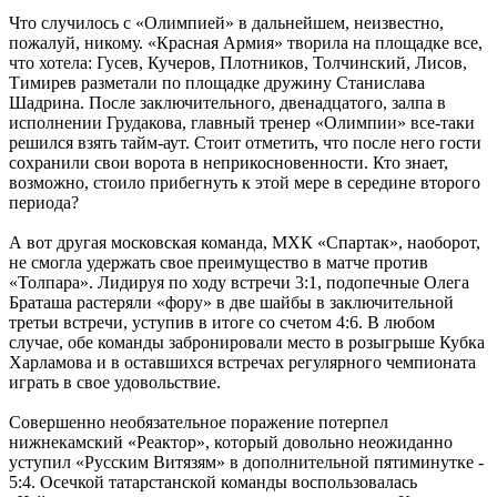
Что случилось с «Олимпией» в дальнейшем, неизвестно,
пожалуй, никому. «Красная Армия» творила на площадке все,
что хотела: Гусев, Кучеров, Плотников, Толчинский, Лисов,
Тимирев разметали по площадке дружину Станислава
Шадрина. После заключительного, двенадцатого, залпа в
исполнении Грудакова, главный тренер «Олимпии» все-таки
решился взять тайм-аут. Стоит отметить, что после него гости
сохранили свои ворота в неприкосновенности. Кто знает,
возможно, стоило прибегнуть к этой мере в середине второго
периода?
А вот другая московская команда, МХК «Спартак», наоборот,
не смогла удержать свое преимущество в матче против
«Толпара». Лидируя по ходу встречи 3:1, подопечные Олега
Браташа растеряли «фору» в две шайбы в заключительной
третьи встречи, уступив в итоге со счетом 4:6. В любом
случае, обе команды забронировали место в розыгрыше Кубка
Харламова и в оставшихся встречах регулярного чемпионата
играть в свое удовольствие.
Совершенно необязательное поражение потерпел
нижнекамский «Реактор», который довольно неожиданно
уступил «Русским Витязям» в дополнительной пятиминутке -
5:4. Осечкой татарстанской команды воспользовалась