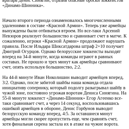
вратарь Денис Синягин, отразив опасные броски хоккеистов
«Динамо-Шинника».
Начало второго периода ознаменовалось многочисленными
удалениями в составе «Красной Армии». Теперь уже армейцы
вынуждены были отбиваться втроем. Но все-таки Арсений
Невзоров реализует большинство и сравнивает счет в матче. К
сожалению, игроки «Красной Армии» продолжают нарушать
правила. После Ильдара Шиксатдарова штраф 2+10 получает
Дмитрий Огурцов. Однако белорусские хоккеисты выходят
вперед на 34-й минуте, когда команды играют в равных
составах. Не прошло и трех минут как армейцы сравнивают
счет, опять используя большинство, 2:2.
На 44-й минуте Иван Николишин выводит армейцев вперед,
3:2. Однако, после забитой шайбы наша команда отдала
инициативу сопернику, который подолгу разыгрывал шайбу в
чужой зоне, постоянно угрожая воротам Дениса Синягина. На
55-й минуте хоккеист «Динамо-Шинник» Егор Агеенко все-
таки сравнивает счет, а через 14 секунд, воспользовавшись
ошибкой армейцев в обороне, Денис Горбунов выводит
белорусскую команду вперед, 4:5. За оставшиеся минут
армейцы могли скорее пропустить еще, чем сравнять счет,
хотя финальная сирена застала их в атаке на чужие ворота.