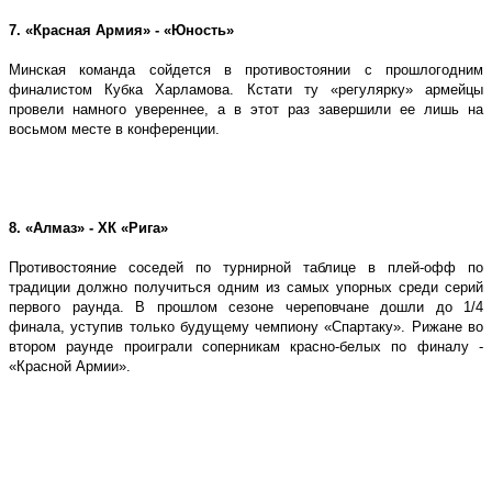
7. «Красная Армия» - «Юность»
Минская команда сойдется в противостоянии с прошлогодним
финалистом Кубка Харламова. Кстати ту «регулярку» армейцы
провели намного увереннее, а в этот раз завершили ее лишь на
восьмом месте в конференции.
8. «Алмаз» - ХК «Рига»
Противостояние соседей по турнирной таблице в плей-офф по
традиции должно получиться одним из самых упорных среди серий
первого раунда. В прошлом сезоне череповчане дошли до 1/4
финала, уступив только будущему чемпиону «Спартаку». Рижане во
втором раунде проиграли соперникам красно-белых по финалу -
«Красной Армии».