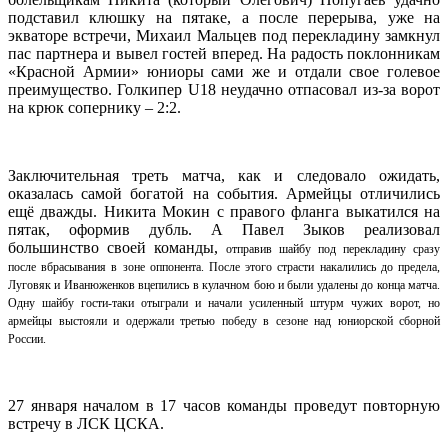
подставил клюшку на пятаке, а после перерыва, уже на
экваторе встречи, Михаил Мальцев под перекладину замкнул
пас партнера и вывел гостей вперед. На радость поклонникам
«Красной Армии» юниоры сами же и отдали свое голевое
преимущество. Голкипер U18 неудачно отпасовал из-за ворот
на крюк сопернику – 2:2.
Заключительная треть матча, как и следовало ожидать,
оказалась самой богатой на события. Армейцы отличились
ещё дважды. Никита Мокин с правого фланга выкатился на
пятак, оформив дубль. А Павел Зыков реализовал
большинство своей команды,
отправив шайбу под перекладину
сразу
после вбрасывания в зоне оппонента. После этого страсти накалились до предела,
Луговяк и Иванюженков вцепились в кулачном бою и были удалены до конца матча.
Одну шайбу гости-таки отыграли и начали усиленный штурм чужих ворот, но
армейцы выстояли и одержали третью победу в сезоне над юниорской сборной
России
.
27 января началом в 17 часов команды проведут повторную
встречу в ЛСК ЦСКА.