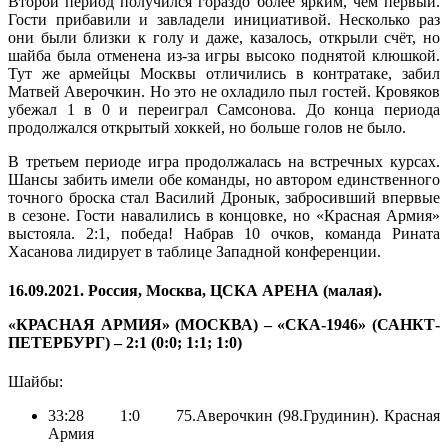
Второй период получился гораздо более ярким, чем первый.
Гости прибавили и завладели инициативой. Несколько раз
они были близки к голу и даже, казалось, открыли счёт, но
шайба была отменена из-за игры высоко поднятой клюшкой.
Тут же армейцы Москвы отличились в контратаке, забил
Матвей Аверочкин. Но это не охладило пыл гостей. Кровяков
убежал 1 в 0 и переиграл Самсонова. До конца периода
продолжался открытый хоккей, но больше голов не было.
В третьем периоде игра продолжалась на встречных курсах.
Шансы забить имели обе команды, но автором единственного
точного броска стал Василий Дронык, забросивший впервые
в сезоне. Гости навалились в концовке, но «Красная Армия»
выстояла. 2:1, победа! Набрав 10 очков, команда Рината
Хасанова лидирует в таблице Западной конференции.
16.09.2021. Россия, Москва, ЦСКА АРЕНА (малая).
«КРАСНАЯ АРМИЯ» (МОСКВА) – «СКА-1946» (САНКТ-
ПЕТЕРБУРГ) – 2:1 (0:0; 1:1; 1:0)
Шайбы:
33:28 1:0 75.Аверочкин (98.Грудинин). Красная
Армия