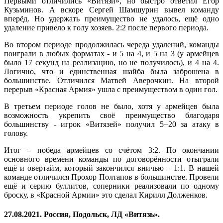
Первыми отличились «Витязи», но быстро ответил Егор
Кузьминов. А вскоре Сергей Шамшурин вывел команду
вперёд. Но удержать преимущество не удалось, ещё одно
удаление привело к голу хозяев. 2:2 после первого периода.
Во втором периоде продолжилась череда удалений, команды
поиграли в любых форматах - и 5 на 4, и 5 на 3 (у армейцев
было 17 секунд на реализацию, но не получилось), и 4 на 4.
Логично, что и единственная шайба была заброшена в
большинстве. Отличился Матвей Аверочкин. На второй
перерыв «Красная Армия» ушла с преимуществом в один гол.
В третьем периоде голов не было, хотя у армейцев была
возможность укрепить своё преимущество благодаря
большинству - игрок «Витязей» получил 5+20 за атаку в
голову.
Итог – победа армейцев со счётом 3:2. По окончании
основного времени команды по договорённости отыграли
ещё и овертайм, который закончился вничью – 1:1. В нашей
команде отличился Прохор Полтапов в большинстве. Провели
ещё и серию буллитов, соперники реализовали по одному
броску, в «Красной Армии» это сделал Кирилл Долженков.
27.08.2021. Россия, Подольск, ЛД «Витязь».